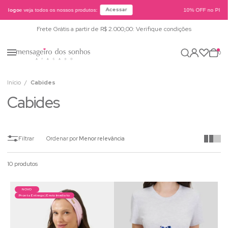
Acessar
atálogo
e veja todos os nossos produtos:
10% OFF no PIX o
Frete Grátis a partir de R$ 2.000,00: Verifique condições
0
Início
Cabides
Cabides
Ordenar por
Menor relevância
10 produtos
NOVO
Pronta Entrega | Envio Imediato