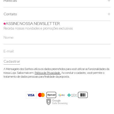
Políticas
Contato
ASSINE NOSSA NEWSLETTER
Receba nossas novidades e promoções exclusivas
Cadastrar
A Mensageiro dos Sonhos utiliza os dados preenchidos para você utilizar as funcionalidades da
nossa Loja. Saiba mais em:
Política de Privacidade.
Ao concluir o cadastro, você permite o
tratamento de dados pessoais para finalidade da proposta.