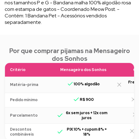
nos tamanhos P e G - Bandana malha 100% algodão rosa
com estampa de gatos - Coordenado Meow Post. -
Contém: 1 Bandana Pet - Acessórios vendidos
separadamente.
Por que comprar pijamas na Mensageiro
dos Sonhos
Critério
Mensageiro dos Sonhos
Ou
Freq
100% algodão
Matéria-prima
R$ 900
R
Pedido mínimo
6x sem juros + 12x com
Parcelamento
juros
Descontos
PIX 10% + cupom 8% =
R
combináveis
18%