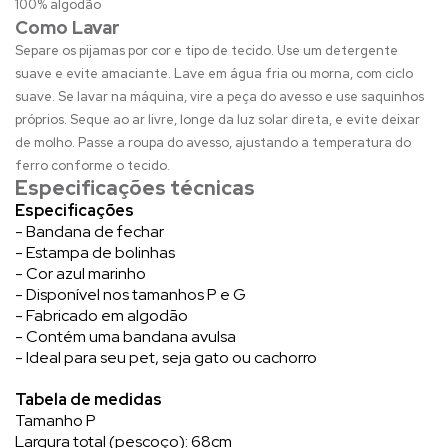
100% algodão
Como Lavar
Separe os pijamas por cor e tipo de tecido. Use um detergente
suave e evite amaciante. Lave em água fria ou morna, com ciclo
suave. Se lavar na máquina, vire a peça do avesso e use saquinhos
próprios. Seque ao ar livre, longe da luz solar direta, e evite deixar
de molho. Passe a roupa do avesso, ajustando a temperatura do
ferro conforme o tecido.
Especificações técnicas
Especificações
- Bandana de fechar
- Estampa de bolinhas
- Cor azul marinho
- Disponível nos tamanhos P e G
- Fabricado em algodão
- Contém uma bandana avulsa
- Ideal para seu pet, seja gato ou cachorro
Tabela de medidas
Tamanho P
Largura total (pescoço): 68cm