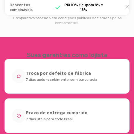
Descontos
PIX 10% + cupom 8% =
R
combináveis
18%
Comparativo baseado em condições públicas declaradas pelos
concorrentes.
Suas garantias como lojista
Troca por defeito de fábrica
7 dias após recebimento, sem burocracia
Prazo de entrega cumprido
7 dias úteis para todo Brasil