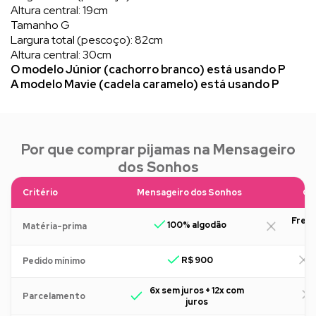
Altura central: 19cm
Tamanho G
Largura total (pescoço): 82cm
Altura central: 30cm
O modelo Júnior (cachorro branco) está usando P
A modelo Mavie (cadela caramelo) está usando P
Por que comprar pijamas na Mensageiro
dos Sonhos
Critério
Mensageiro dos Sonhos
Ou
Freq
100% algodão
Matéria-prima
R$ 900
R
Pedido mínimo
6x sem juros + 12x com
Parcelamento
juros