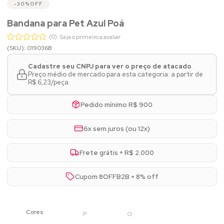
30%
OFF
Bandana para Pet Azul Poá
(0)
Seja o primeiro a avaliar
(SKU): 019036B
Cadastre seu CNPJ para ver o preço de atacado
Preço médio de mercado para esta categoria: a partir de
R$ 6,23/peça
Pedido mínimo R$ 900
6x sem juros (ou 12x)
Frete grátis + R$ 2.000
Cupom 8OFFB2B = 8% off
P
G