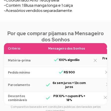
-Coordenado Amo Teddy Bear
-Contém: 1 Blusa manga longa e 1 calça
-Acessórios vendidos separadamente.
Por que comprar pijamas na Mensageiro
dos Sonhos
Critério
Mensageiro dos Sonhos
Ou
Freq
100% algodão
Matéria-prima
R$ 900
R
Pedido mínimo
6x sem juros + 12x com
Parcelamento
juros
Descontos
PIX 10% + cupom 8% =
R
combináveis
18%
Comparativo baseado em condições públicas declaradas pelos
concorrentes.