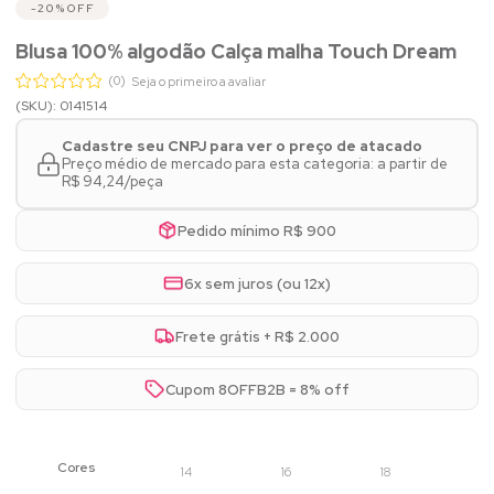
20%
OFF
Blusa 100% algodão Calça malha Touch Dream
(0)
Seja o primeiro a avaliar
(SKU): 0141514
Cadastre seu CNPJ para ver o preço de atacado
Preço médio de mercado para esta categoria: a partir de
R$ 94,24/peça
Pedido mínimo R$ 900
6x sem juros (ou 12x)
Frete grátis + R$ 2.000
Cupom 8OFFB2B = 8% off
14
16
18