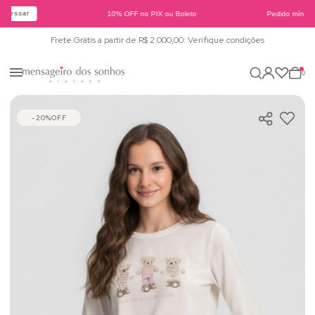
cessar
10% OFF no PIX ou Boleto
Pedido mínimo 
Frete Grátis a partir de R$ 2.000,00: Verifique condições
0
20%
OFF