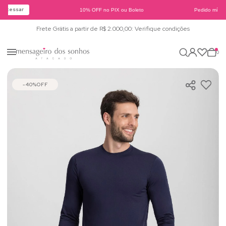
Acessar
10% OFF no PIX ou Boleto
Pedido mínimo
Frete Grátis a partir de R$ 2.000,00: Verifique condições
0
40%
OFF