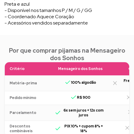
Preta e azul
- Disponível nos tamanhos P / M / G / GG
- Coordenado Aquece Coração
- Acessórios vendidos separadamente
Por que comprar pijamas na Mensageiro
dos Sonhos
Critério
Mensageiro dos Sonhos
Ou
Freq
100% algodão
Matéria-prima
R$ 900
R
Pedido mínimo
6x sem juros + 12x com
Parcelamento
juros
Descontos
PIX 10% + cupom 8% =
R
combináveis
18%