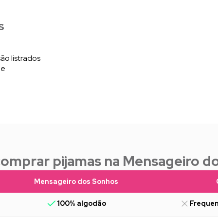
s
ão listrados
de
comprar pijamas na Mensageiro d
Mensageiro dos Sonhos
100% algodão
Frequen