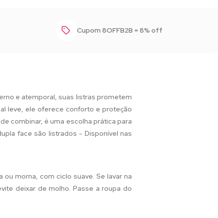
Cupom 8OFFB2B = 8% off
erno e atemporal, suas listras prometem
al leve, ele oferece conforto e proteção
il de combinar, é uma escolha prática para
pla face são listrados - Disponível nas
a ou morna, com ciclo suave. Se lavar na
 evite deixar de molho. Passe a roupa do