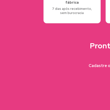
fábrica
7 dias após recebimento,
sem burocracia
Pront
Cadastre o 