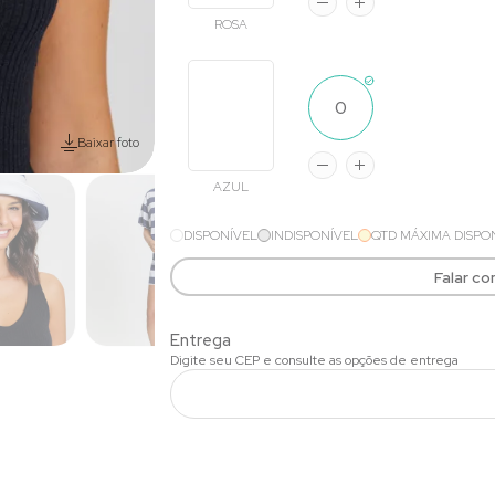
ROSA
Baixar foto
AZUL
DISPONÍVEL
INDISPONÍVEL
QTD MÁXIMA DISPO
Falar c