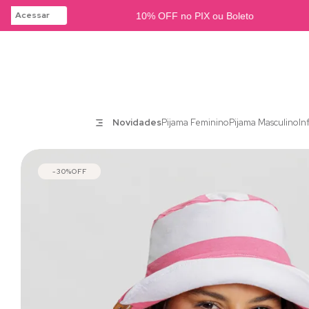
Acessar
10% OFF no PIX ou Boleto
Novidades
Pijama Feminino
Pijama Masculino
In
30%
OFF