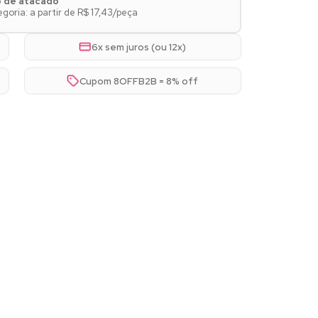
o de atacado
oria: a partir de R$ 17,43/peça
6x sem juros (ou 12x)
Cupom 8OFFB2B = 8% off