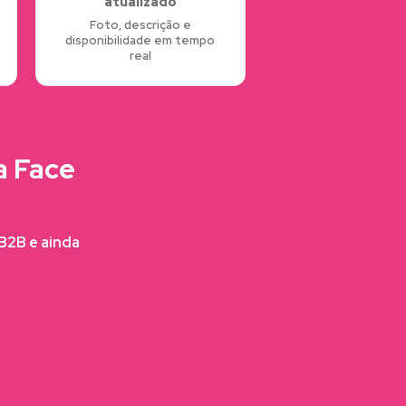
atualizado
Foto, descrição e
disponibilidade em tempo
real
a Face
FB2B e ainda