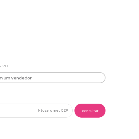
Baixar foto
NÍVEL
om um vendedor
Não sei o meu CEP