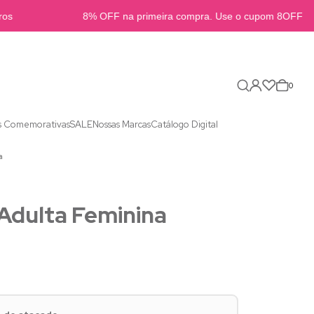
s
8% OFF na primeira compra. Use o cupom 8OFFB2B
0
s Comemorativas
SALE
Nossas Marcas
Catálogo Digital
a
Adulta Feminina