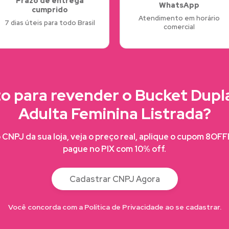
Prazo de entrega
WhatsApp
cumprido
Atendimento em horário
7 dias úteis para todo Brasil
comercial
o para revender o Bucket Dupl
Adulta Feminina Listrada?
CNPJ da sua loja, veja o preço real, aplique o cupom 8OF
pague no PIX com 10% off.
Cadastrar CNPJ Agora
Você concorda com a Política de Privacidade ao se cadastrar.