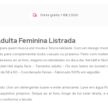
Frete grátis + R$ 2.000
dulta Feminina Listrada
eal para quem busca unir moda e funcionalidade. Com um design mod
to para complementar looks casuais ou praianos. Feito com materi
sseios ao ar livre, viagens ou atividades no dia a dia. Versátil e fác
cket Hat dupla face - Tamanho adulto - Os dois lados do bucket du
ia de 58 à 60 - Coordenado Férias - Fabricado 100% em algodão
ido. Use um detergente suave e evite amaciante. Lave em água fri
quinhos próprios. Seque ao ar livre, longe da luz solar direta, e
o conforme o tecido.