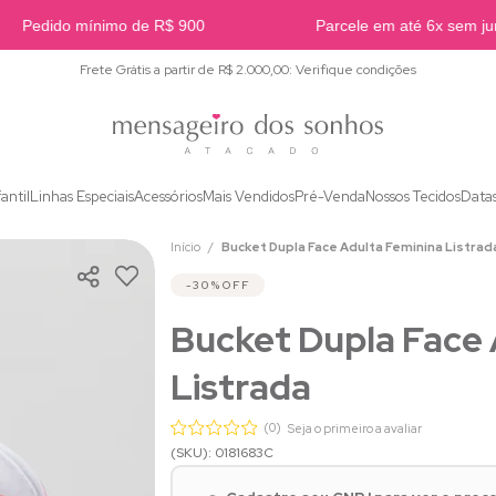
Pedido mínimo de R$ 900
Parcele em até 6x sem juro
Frete Grátis a partir de R$ 2.000,00: Verifique condições
fantil
Linhas Especiais
Acessórios
Mais Vendidos
Pré-Venda
Nossos Tecidos
Data
Início
Bucket Dupla Face Adulta Feminina Listrad
30%
OFF
Bucket Dupla Face 
Listrada
(0)
Seja o primeiro a avaliar
(SKU): 0181683C