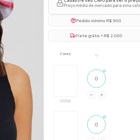
Cadastre seu CNPJ para ver o preç
Preço médio de mercado para esta categ
Pedido mínimo R$ 900
Frete grátis + R$ 2.000
U
VERDE