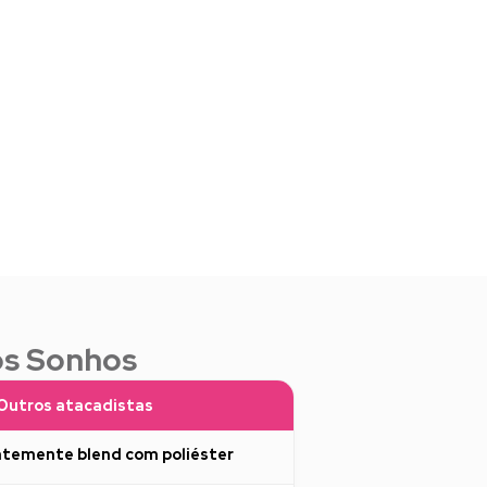
os Sonhos
Outros atacadistas
temente blend com poliéster