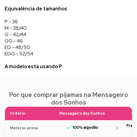
Equivalência de tamanhos
P - 36
M - 38/40
G - 42/44
GG - 46
EG - 48/50
EGG - 52/54
A modelo está usando P
Por que comprar pijamas na Mensageiro
dos Sonhos
Critério
Mensageiro dos Sonhos
Ou
Freq
100% algodão
Matéria-prima