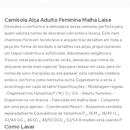
Camisola Alça Adulto Feminina Malha Laise
Descubra o conforto e a delicadeza dessa camisola, perfeita para
quem valoriza noites de descanso com estilo e leveza. Este item
charmoso feito em tecido leve e arejado traz detalhes em toda a
peça em forma de bordado e detalhes nas alças, proporcionando
um toque romântico e sofisticado. Adicionando elegância e
frescor, ideal para as noites de verão, deixando sua rotina de
descanso ainda mais especial. Seja para relaxar em casa, para ter
noites de sono tranquilas ou até passear, esta camisola combina
estilo e conforto como nenhuma outra. Experimente e sinta o
aconchego em cada detalhe! Especificações - Modelagem regular
- Disponível nos tamanhos P / M / G / GG - Adulto feminino -
Disponível na cor branca - Fabricada em malha laise - Composto
por uma peça apenas - Coordenado Resort - Acessórios vendidos
separadamente Equivalência de tamanhos P ¿ 36 M ¿ 38/40 G ¿
42/44 GG ¿ 46 EG ¿ 48/50 EGG ¿ 52/54 A modelo está usando P
Como Lavar