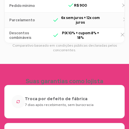
R$ 900
R
Pedido mínimo
6x sem juros + 12x com
Parcelamento
juros
Descontos
PIX 10% + cupom 8% =
R
combináveis
18%
Comparativo baseado em condições públicas declaradas pelos
concorrentes.
Suas garantias como lojista
Troca por defeito de fábrica
7 dias após recebimento, sem burocracia