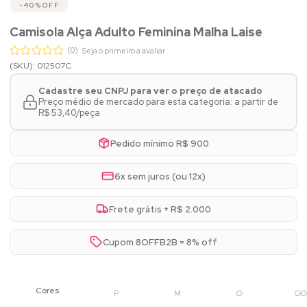
40%
OFF
Camisola Alça Adulto Feminina Malha Laise
(0)
Seja o primeiro a avaliar
(SKU): 012507C
Cadastre seu CNPJ para ver o preço de atacado
Preço médio de mercado para esta categoria: a partir de
R$ 53,40/peça
Pedido mínimo R$ 900
6x sem juros (ou 12x)
Frete grátis + R$ 2.000
Cupom 8OFFB2B = 8% off
P
M
G
GG