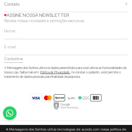
Contato
ASSINE NOSSA NEWSLETTER
Receba nossas novidades e promoções exclusivas
Cadastrar
A Mensageiro dos Sonhos utiliza os dados preenchidos para você utilizar as funcionalidades da
nossa Loja. Saiba mais em:
Política de Privacidade.
Ao concluir o cadastro, você permite o
tratamento de dados pessoais para finalidade da proposta.
A Mensageiro dos Sonhos utiliza tecnologias de acordo com nossa política de
© 2026 Mensageiro dos Sonhos- CNPJ: 02.473.096/0001-30 - Rua João Heil,