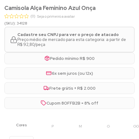
Camisola Alça Feminino Azul Onça
(0)
Seja o primeiro a avaliar
(SKU): 34128
Cadastre seu CNPJ para ver o preço de atacado
Preço médio de mercado para esta categoria: a partir de
R$ 92,80/peça
Pedido mínimo R$ 900
6x sem juros (ou 12x)
Frete grátis + R$ 2.000
Cupom 8OFFB2B = 8% off
P
M
G
GG