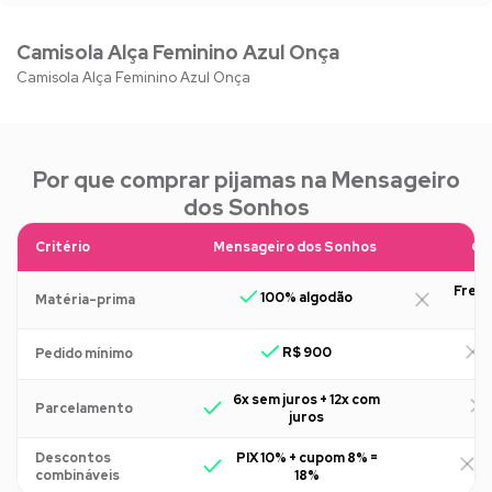
Camisola Alça Feminino Azul Onça
Camisola Alça Feminino Azul Onça
Por que comprar pijamas na Mensageiro
dos Sonhos
Critério
Mensageiro dos Sonhos
Ou
Freq
100% algodão
Matéria-prima
R$ 900
R
Pedido mínimo
6x sem juros + 12x com
Parcelamento
juros
Descontos
PIX 10% + cupom 8% =
R
combináveis
18%