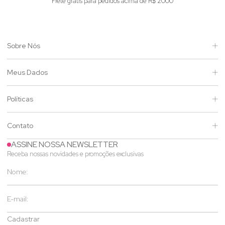
s acima de R$ 2000
Enviamos para 
Sobre Nós
Meus Dados
Políticas
Contato
ASSINE NOSSA NEWSLETTER
Receba nossas novidades e promoções exclusivas
Cadastrar