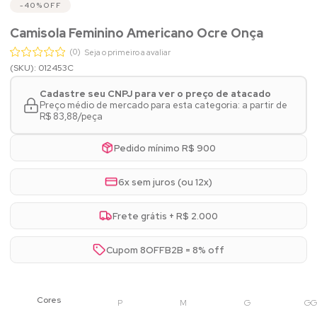
40%
OFF
Camisola Feminino Americano Ocre Onça
(0)
Seja o primeiro a avaliar
(SKU): 012453C
Cadastre seu CNPJ para ver o preço de atacado
Preço médio de mercado para esta categoria: a partir de
R$ 83,88/peça
Pedido mínimo R$ 900
6x sem juros (ou 12x)
Frete grátis + R$ 2.000
Cupom 8OFFB2B = 8% off
P
M
G
GG