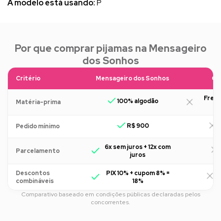
A modelo está usando:
P
Por que comprar pijamas na Mensageiro
dos Sonhos
Critério
Mensageiro dos Sonhos
Ou
Freq
100% algodão
Matéria-prima
R$ 900
R
Pedido mínimo
6x sem juros + 12x com
Parcelamento
juros
Descontos
PIX 10% + cupom 8% =
R
combináveis
18%
Comparativo baseado em condições públicas declaradas pelos
concorrentes.