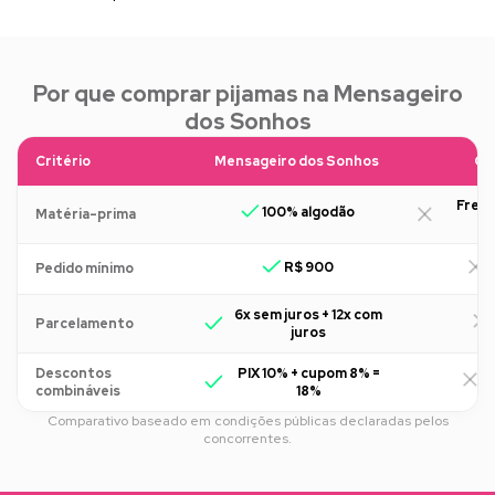
Por que comprar pijamas na Mensageiro
dos Sonhos
Critério
Mensageiro dos Sonhos
Ou
Freq
100% algodão
Matéria-prima
R$ 900
R
Pedido mínimo
6x sem juros + 12x com
Parcelamento
juros
Descontos
PIX 10% + cupom 8% =
R
combináveis
18%
Comparativo baseado em condições públicas declaradas pelos
concorrentes.