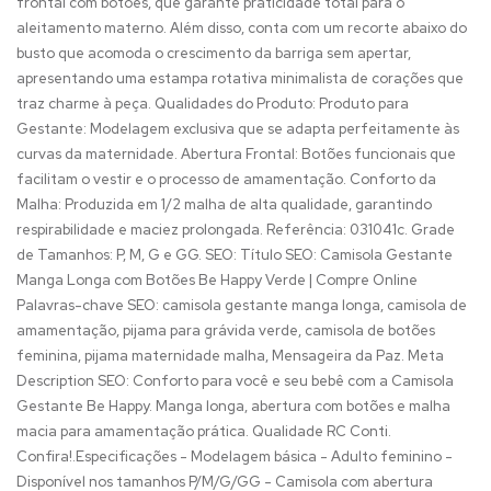
frontal com botões, que garante praticidade total para o
aleitamento materno. Além disso, conta com um recorte abaixo do
busto que acomoda o crescimento da barriga sem apertar,
apresentando uma estampa rotativa minimalista de corações que
traz charme à peça. Qualidades do Produto: Produto para
Gestante: Modelagem exclusiva que se adapta perfeitamente às
curvas da maternidade. Abertura Frontal: Botões funcionais que
facilitam o vestir e o processo de amamentação. Conforto da
Malha: Produzida em 1/2 malha de alta qualidade, garantindo
respirabilidade e maciez prolongada. Referência: 031041c. Grade
de Tamanhos: P, M, G e GG. SEO: Título SEO: Camisola Gestante
Manga Longa com Botões Be Happy Verde | Compre Online
Palavras-chave SEO: camisola gestante manga longa, camisola de
amamentação, pijama para grávida verde, camisola de botões
feminina, pijama maternidade malha, Mensageira da Paz. Meta
Description SEO: Conforto para você e seu bebê com a Camisola
Gestante Be Happy. Manga longa, abertura com botões e malha
macia para amamentação prática. Qualidade RC Conti.
Confira!.Especificações - Modelagem básica - Adulto feminino -
Disponível nos tamanhos P/M/G/GG - Camisola com abertura