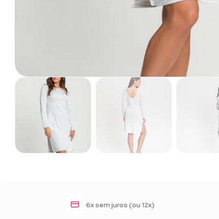
6x sem juros (ou 12x)