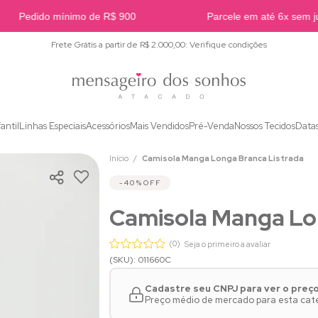
Pedido mínimo de R$ 900
Parcele em até 6x sem jur
Frete Grátis a partir de R$ 2.000,00: Verifique condições
fantil
Linhas Especiais
Acessórios
Mais Vendidos
Pré-Venda
Nossos Tecidos
Data
Início
Camisola Manga Longa Branca Listrada
40%
OFF
Camisola Manga Lo
(0)
Seja o primeiro a avaliar
(SKU): 011660C
Cadastre seu CNPJ para ver o preç
Preço médio de mercado para esta categ