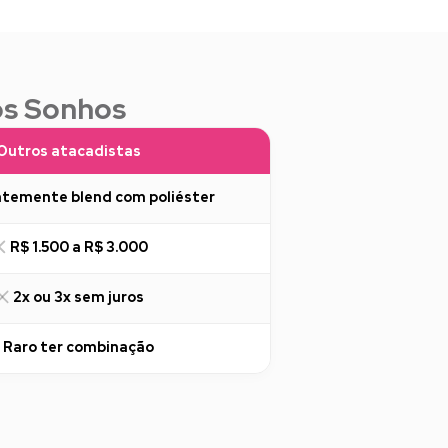
os Sonhos
Outros atacadistas
temente blend com poliéster
R$ 1.500 a R$ 3.000
2x ou 3x sem juros
Raro ter combinação