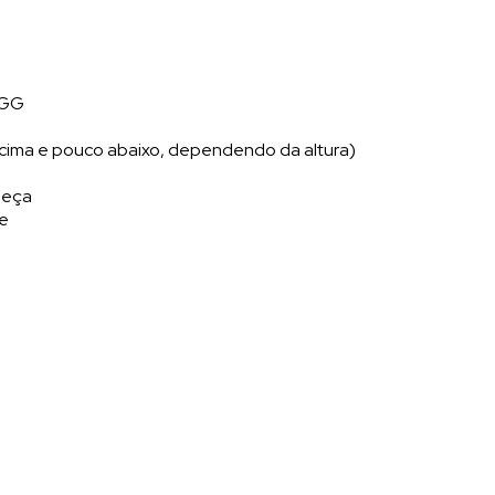
/ GG
l
cima e pouco abaixo, dependendo da altura)
peça
te