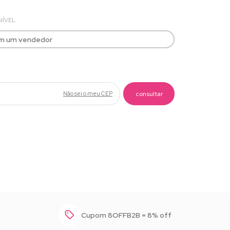
NÍVEL
om um vendedor
Baixar foto
Não sei o meu CEP
Cupom 8OFFB2B = 8% off