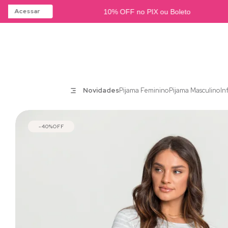
Acessar
10% OFF no PIX ou Boleto
Novidades
Pijama Feminino
Pijama Masculino
In
40%
OFF