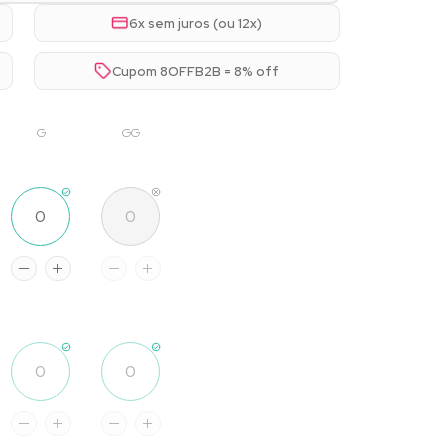
6x sem juros (ou 12x)
Cupom 8OFFB2B = 8% off
G
GG