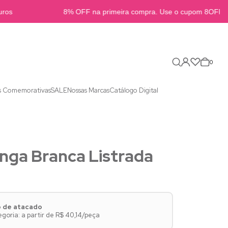
os
8% OFF na primeira compra. Use o cupom 8OFFB2B
0
s Comemorativas
SALE
Nossas Marcas
Catálogo Digital
nga Branca Listrada
o de atacado
oria: a partir de R$ 40,14/peça