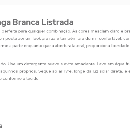
ga Branca Listrada
l, perfeita para qualquer combinação. As cores mesclam claro e 
composta por um look pra rua e também pra dormir confortável, co
me a parte enquanto que a abertura lateral, proporciona liberdade
ido. Use um detergente suave e evite amaciante. Lave em água fri
quinhos próprios. Seque ao ar livre, longe da luz solar direta, e
o conforme o tecido.
s