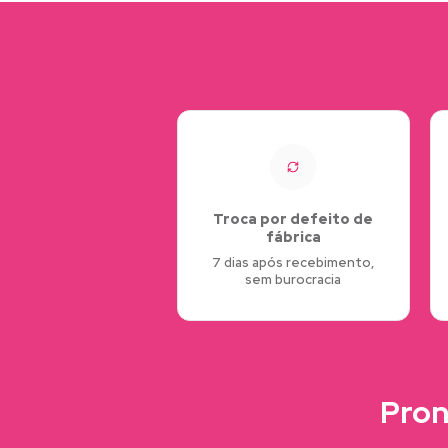
Troca por defeito de
fábrica
7 dias após recebimento,
sem burocracia
Pron