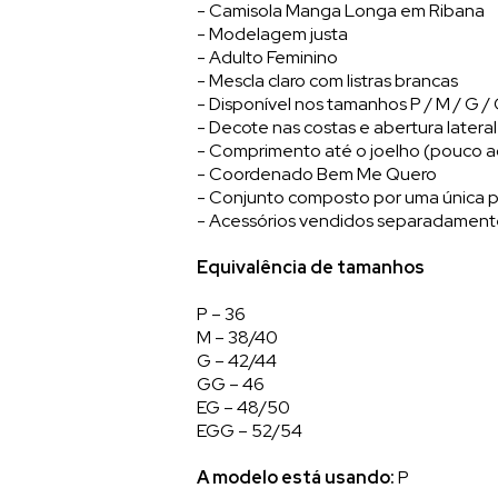
- Camisola Manga Longa em Ribana
- Modelagem justa
- Adulto Feminino
- Mescla claro com listras brancas
- Disponível nos tamanhos P / M / G 
- Decote nas costas e abertura latera
- Comprimento até o joelho (pouco a
- Coordenado Bem Me Quero
- Conjunto composto por uma única 
- Acessórios vendidos separadamen
Equivalência de tamanhos
P – 36
M – 38/40
G – 42/44
GG – 46
EG – 48/50
EGG – 52/54
A modelo está usando:
P