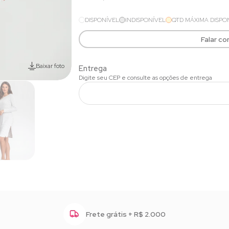
DISPONÍVEL
INDISPONÍVEL
QTD MÁXIMA DISPO
Falar c
Baixar foto
Frete grátis + R$ 2.000