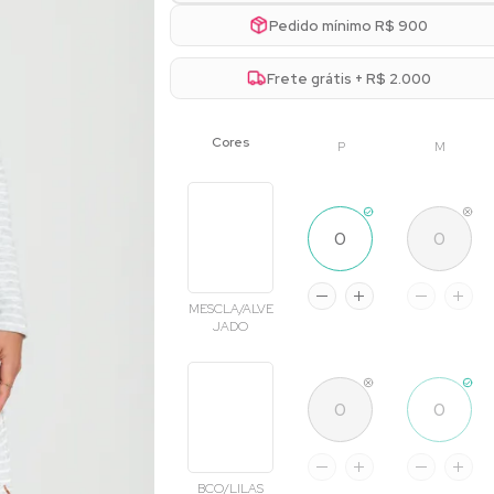
Pedido mínimo R$ 900
Frete grátis + R$ 2.000
P
M
MESCLA/ALVE
JADO
BCO/LILAS