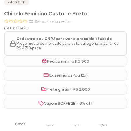
40%
OFF
Chinelo Feminino Castor e Preto
(0)
Seja o primeiro a avaliar
(SKU): 017423C
Cadastre seu CNPJ para ver o preço de atacado
Preço médio de mercado para esta categoria: a partir de
R$ 47,10/peça
Pedido mínimo R$ 900
6x sem juros (ou 12x)
Frete grátis + R$ 2.000
Cupom 8OFFB2B = 8% off
35/36
37/38
39/40