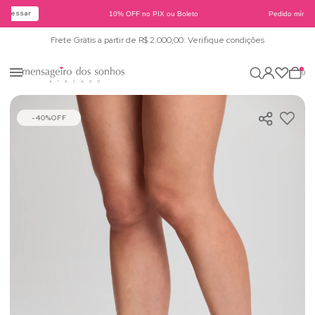
Acessar
10% OFF no PIX ou Boleto
Pedido mínimo
Frete Grátis a partir de R$ 2.000,00: Verifique condições
0
40%
OFF