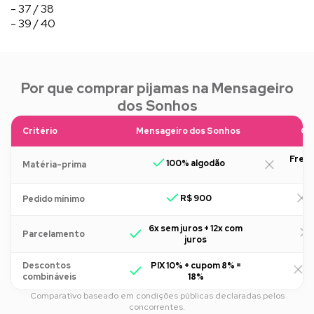
- 37 / 38
- 39 / 40
Por que comprar pijamas na Mensageiro
dos Sonhos
Critério
Mensageiro dos Sonhos
Ou
Freq
100% algodão
Matéria-prima
R$ 900
R
Pedido mínimo
6x sem juros + 12x com
Parcelamento
juros
Descontos
PIX 10% + cupom 8% =
R
combináveis
18%
Comparativo baseado em condições públicas declaradas pelos
concorrentes.