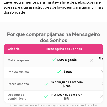
Lave regularmente para mantê-la livre de pelos, poeira e
sujeiras, e siga as instruções de lavagem para garantir mais
durabilidade
Por que comprar pijamas na Mensageiro
dos Sonhos
Critério
Mensageiro dos Sonhos
Ou
Freq
100% algodão
Matéria-prima
R$ 900
R
Pedido mínimo
6x sem juros + 12x com
Parcelamento
juros
Descontos
PIX 10% + cupom 8% =
R
combináveis
18%
Comparativo baseado em condições públicas declaradas pelos