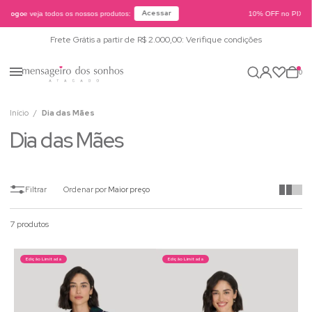
Acessar
tálogo
e veja todos os nossos produtos:
10% OFF no PIX ou 
Frete Grátis a partir de R$ 2.000,00: Verifique condições
0
Início
Dia das Mães
Dia das Mães
Ordenar por
Maior preço
7 produtos
Edição Limitada
Edição Limitada