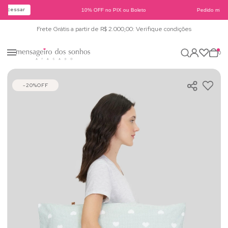
Acessar
10% OFF no PIX ou Boleto
Pedido mínim
Frete Grátis a partir de R$ 2.000,00: Verifique condições
0
20%
OFF