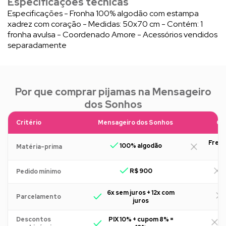
Especificações técnicas
Especificações - Fronha 100% algodão com estampa
xadrez com coração - Medidas: 50x70 cm - Contém: 1
fronha avulsa - Coordenado Amore - Acessórios vendidos
separadamente
Por que comprar pijamas na Mensageiro
dos Sonhos
Critério
Mensageiro dos Sonhos
Ou
Freq
100% algodão
Matéria-prima
R$ 900
R
Pedido mínimo
6x sem juros + 12x com
Parcelamento
juros
Descontos
PIX 10% + cupom 8% =
R