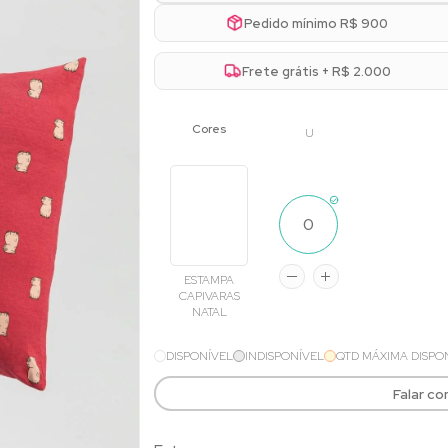
Pedido mínimo R$ 900
Frete grátis + R$ 2.000
U
ESTAMPA
CAPIVARAS
NATAL
DISPONÍVEL
INDISPONÍVEL
QTD MÁXIMA DISPO
Falar c