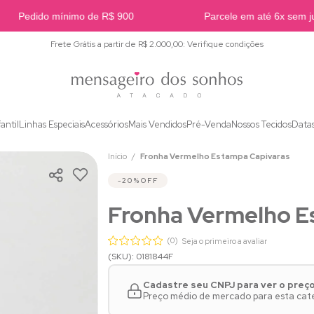
Pedido mínimo de R$ 900
Parcele em até 6x sem jur
Frete Grátis a partir de R$ 2.000,00: Verifique condições
fantil
Linhas Especiais
Acessórios
Mais Vendidos
Pré-Venda
Nossos Tecidos
Data
Início
Fronha Vermelho Estampa Capivaras
20%
OFF
Fronha Vermelho E
(0)
Seja o primeiro a avaliar
(SKU): 0181844F
Cadastre seu CNPJ para ver o preç
Preço médio de mercado para esta categ