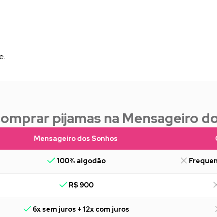
e.
comprar pijamas na Mensageiro d
Mensageiro dos Sonhos
100% algodão
Frequen
R$ 900
6x sem juros + 12x com juros