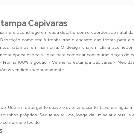
tampa Capivaras
 charme e aconchego em cada detalhe com o coordenado natal das
. Descrição completa: A fronha traz o encanto das festas para 
ntos natalinos em harmonia. O design cria um clima acolhedor 
nesta época especial. Ideal para combinar com outras peças do 
 - Fronha 100% algodão - Vermelho estampa Capivaras - Medidas
sórios vendidos separadamente.
ido. Use um detergente suave e evite amaciante. Lave em água fri
quinhos próprios. Seque ao ar livre, longe da luz solar direta, e
o conforme o tecido.
s