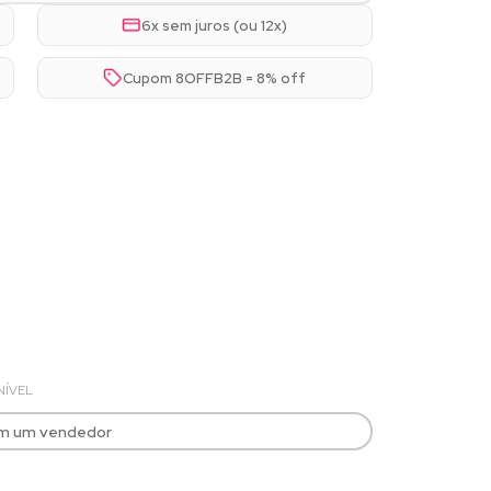
6x sem juros (ou 12x)
Cupom 8OFFB2B = 8% off
NÍVEL
om um vendedor