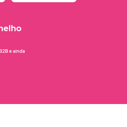
melho
FB2B e ainda