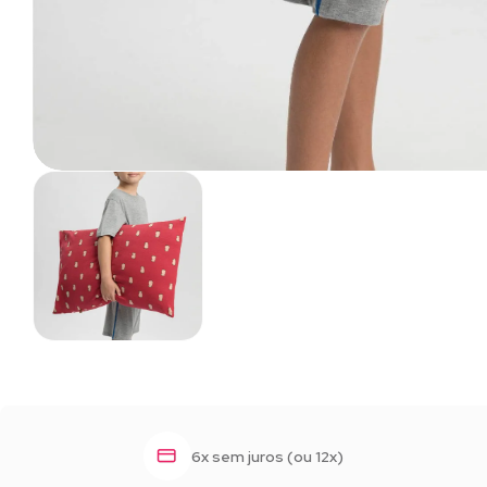
6x sem juros (ou 12x)