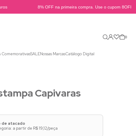
os
8% OFF na primeira compra. Use o cupom 8OFFB2
0
s Comemorativas
SALE
Nossas Marcas
Catálogo Digital
stampa Capivaras
o de atacado
oria: a partir de R$ 19,12/peça