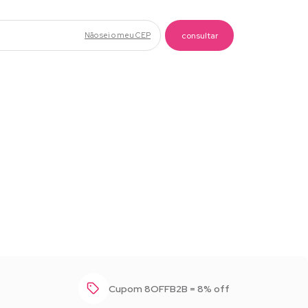
Não sei o meu CEP
Cupom 8OFFB2B = 8% off