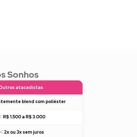
os Sonhos
Outros atacadistas
temente blend com poliéster
R$ 1.500 a R$ 3.000
2x ou 3x sem juros