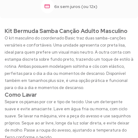
6x sem juros (ou 12x)
Kit Bermuda Samba Canção Adulto Masculino
O kit masculino do coordenado Basic traz duas samba-canções
versáteis e confortáveis. Uma unidade apresenta cor preta lisa,
ideal para quem prefere um visual mais neutro. A outra conta com
estampa discreta sobre fundo preto, trazendo um toque de estilo à
rotina. Ambas possuem modelagem soltinha e cós com elástico,
perfeitas para o dia a dia ou momentos de descanso. Disponível
também em tamanhos plus size, é uma opção prática e funcional
para o dia a dia e momentos de descanso.
Como Lavar
Separe os pijamas por cor e tipo de tecido. Use um detergente
suave e evite amaciante. Lave em água fria ou morna, com ciclo
suave. Se lavar na máquina, vire a peça do avesso e use saquinhos
próprios. Seque ao ar livre, longe da luz solar direta, e evite deixar
de molho. Passe a roupa do avesso, ajustando a temperatura do
ferro conforme o tecido.