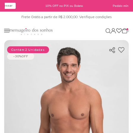
Acessar
10% OFF no PIX ou Boleto
Pedido mínimo 
Frete Grátis a partir de R$ 2.000,00: Verifique condições
0
Contém 2 Unidades
30%
OFF