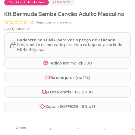
Contém 2 Unidades
30%
OFF
Kit Bermuda Samba Canção Adulto Masculino
(0)
Seja o primeiro a avaliar
(SKU): 015152K
Cadastre seu CNPJ para ver o preço de atacado
Preço médio de mercado para esta categoria: a partir de
R$ 45,43/peça
Pedido mínimo R$ 900
6x sem juros (ou 12x)
Frete grátis + R$ 2.000
Cupom 8OFFB2B = 8% off
P
M
G
GG