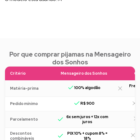
Por que comprar pijamas na Mensageiro
dos Sonhos
Critério
Mensageiro dos Sonhos
Ou
Freq
100% algodão
Matéria-prima
R$ 900
R
Pedido mínimo
6x sem juros + 12x com
Parcelamento
juros
Descontos
PIX 10% + cupom 8% =
R
combináveis
18%