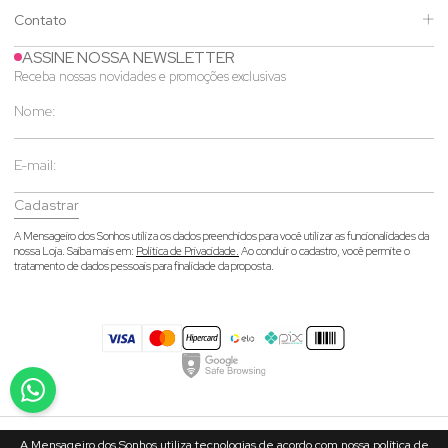
Contato
ASSINE NOSSA NEWSLETTER
Receba nossas novidades e promoções exclusivas
Cadastrar
A Mensageiro dos Sonhos utiliza os dados preenchidos para você utilizar as funcionalidades da
nossa Loja. Saiba mais em:
Política de Privacidade.
Ao concluir o cadastro, você permite o
tratamento de dados pessoais para finalidade da proposta.
A Mensageiro dos Sonhos utiliza tecnologias de acordo com nossa política de
© 2026 Mensageiro dos Sonhos- CNPJ: 02.473.096/0001-30 - Rua João Heil,