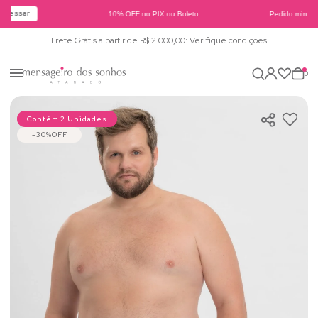
cessar
10% OFF no PIX ou Boleto
Pedido mínimo 
Frete Grátis a partir de R$ 2.000,00: Verifique condições
0
Contém 2 Unidades
30%
OFF