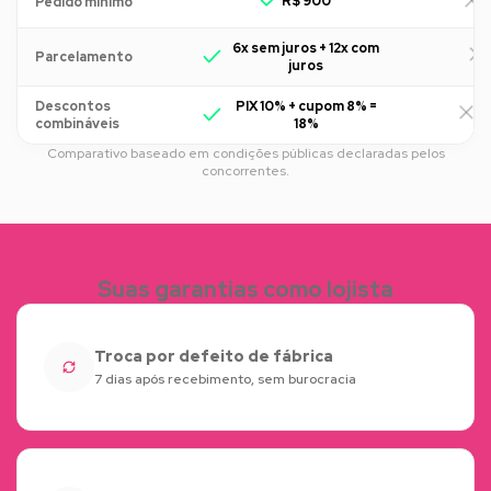
R$ 900
R
Pedido mínimo
6x sem juros + 12x com
Parcelamento
juros
Descontos
PIX 10% + cupom 8% =
R
combináveis
18%
Comparativo baseado em condições públicas declaradas pelos
concorrentes.
Suas garantias como lojista
Troca por defeito de fábrica
7 dias após recebimento, sem burocracia