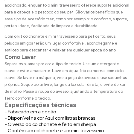
acolchoado, enquanto o mini travesseiro oferece suporte adicional
para a cabeça e o pescoço do seu pet. São vários benefícios que
esse tipo de acessório traz, como por exemplo: o conforto, suporte,
portabilidade, facilidade de limpeza e durabilidade
Com o kit colchonete e mini travesseiro para pet certo, seus
peludos amigos terão um lugar confortável, aconchegante e
estiloso para descansar e relaxar em qualquer época do ano.
Como Lavar
Separe os pijamas por cor e tipo de tecido. Use um detergente
suave e evite amaciante. Lave em água fria ou morna, com ciclo
suave. Se lavar na máquina, vire a peça do avesso e use saquinhos
próprios. Seque ao ar livre, longe da luz solar direta, e evite deixar
de molho. Passe a roupa do avesso, ajustando a temperatura do
ferro conforme o tecido.
Especificações técnicas
- Fabricado em algodão
- Disponível na cor Azul com listras brancas
- O verso do colchonete é feito em sherpa
- Contém um colchonete e um mini travesseiro