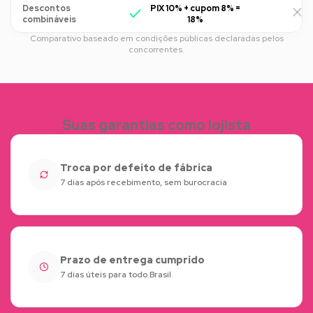
Descontos
PIX 10% + cupom 8% =
R
combináveis
18%
Comparativo baseado em condições públicas declaradas pelos
concorrentes.
Suas garantias como lojista
Troca por defeito de fábrica
7 dias após recebimento, sem burocracia
Prazo de entrega cumprido
7 dias úteis para todo Brasil