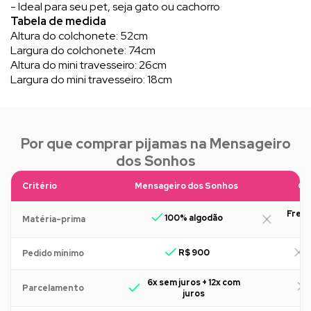
- Ideal para seu pet, seja gato ou cachorro
Tabela de medida
Altura do colchonete: 52cm
Largura do colchonete: 74cm
Altura do mini travesseiro: 26cm
Largura do mini travesseiro: 18cm
Por que comprar pijamas na Mensageiro
dos Sonhos
Critério
Mensageiro dos Sonhos
Ou
Freq
100% algodão
Matéria-prima
R$ 900
R
Pedido mínimo
6x sem juros + 12x com
Parcelamento
juros