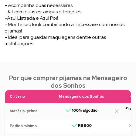
-
Acompanha duas necessaires
- Kit com duas estampas diferentes:
-Azul Listrada e Azul Poá
- Monte seu look combinando a necessaire com nossos
pijamas!
- Ideal para guardar maquiagens dentre outras
multifunções
Por que comprar pijamas na Mensageiro
dos Sonhos
Critério
Mensageiro dos Sonhos
Ou
Freq
100% algodão
Matéria-prima
R$ 900
R
Pedido mínimo