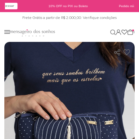
Acessar
10% OFF no PIX ou Boleto
Pedido mínimo
Frete Grátis a partir de R$ 2.000,00: Verifique condições
0