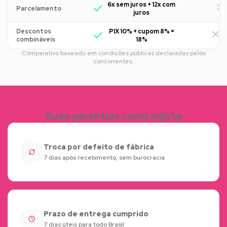
6x sem juros + 12x com
Parcelamento
juros
Descontos
PIX 10% + cupom 8% =
R
combináveis
18%
Comparativo baseado em condições públicas declaradas pelos
concorrentes.
Suas garantias como lojista
Troca por defeito de fábrica
7 dias após recebimento, sem burocracia
Prazo de entrega cumprido
7 dias úteis para todo Brasil