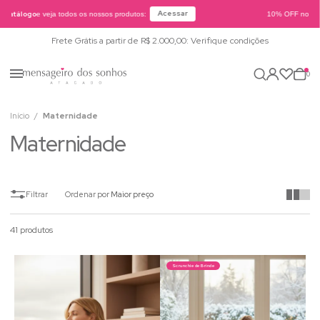
Acessar
atálogo
e veja todos os nossos produtos:
10% OFF no PIX o
Frete Grátis a partir de R$ 2.000,00: Verifique condições
0
Início
Maternidade
Maternidade
Ordenar por
Maior preço
41 produtos
Scrunchie de Brinde