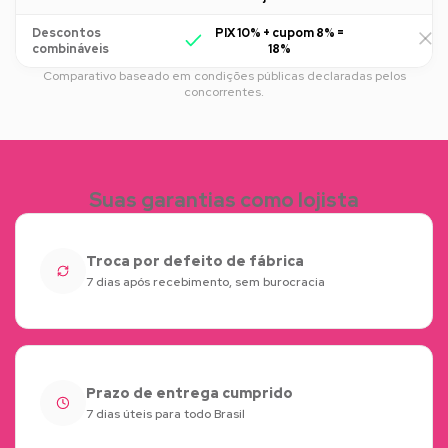
Descontos
PIX 10% + cupom 8% =
R
combináveis
18%
Comparativo baseado em condições públicas declaradas pelos
concorrentes.
Suas garantias como lojista
Troca por defeito de fábrica
7 dias após recebimento, sem burocracia
Prazo de entrega cumprido
7 dias úteis para todo Brasil