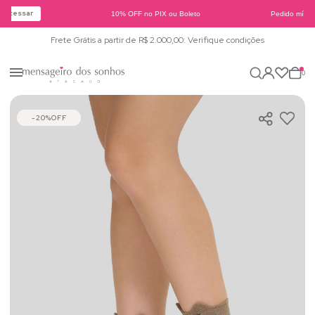
Acessar
10% OFF no PIX ou Boleto
Pedido mínim
Frete Grátis a partir de R$ 2.000,00: Verifique condições
0
20%
OFF