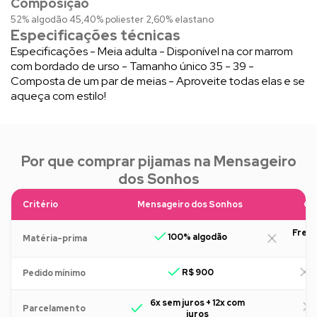
Composição
52% algodão 45,40% poliester 2,60% elastano
Especificações técnicas
Especificações - Meia adulta - Disponível na cor marrom
com bordado de urso - Tamanho único 35 - 39 -
Composta de um par de meias - Aproveite todas elas e se
aqueça com estilo!
Por que comprar pijamas na Mensageiro
dos Sonhos
Critério
Mensageiro dos Sonhos
Ou
Freq
100% algodão
Matéria-prima
R$ 900
R
Pedido mínimo
6x sem juros + 12x com
Parcelamento
juros