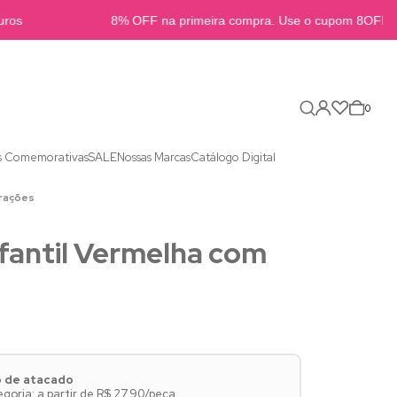
os
8% OFF na primeira compra. Use o cupom 8OFFB2
0
s Comemorativas
SALE
Nossas Marcas
Catálogo Digital
orações
fantil Vermelha com
o de atacado
oria: a partir de R$ 27,90/peça