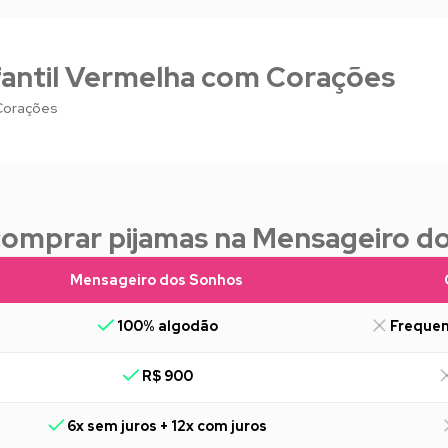
fantil Vermelha com Corações
 Corações
comprar pijamas na Mensageiro d
Mensageiro dos Sonhos
100% algodão
Frequen
R$ 900
6x sem juros + 12x com juros