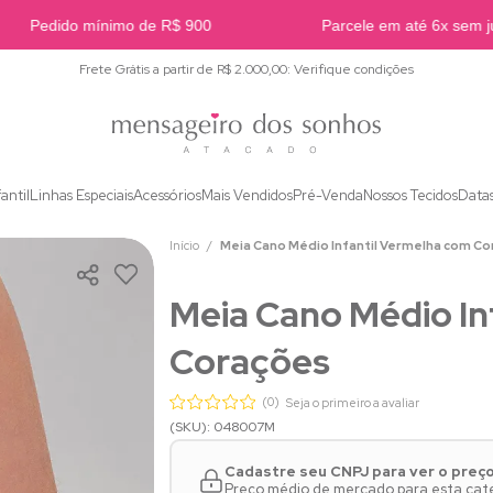
Pedido mínimo de R$ 900
Parcele em até 6x sem jur
Frete Grátis a partir de R$ 2.000,00: Verifique condições
fantil
Linhas Especiais
Acessórios
Mais Vendidos
Pré-Venda
Nossos Tecidos
Data
Início
Meia Cano Médio Infantil Vermelha com C
Meia Cano Médio In
Corações
(0)
Seja o primeiro a avaliar
(SKU): 048007M
Cadastre seu CNPJ para ver o preç
Preço médio de mercado para esta categ