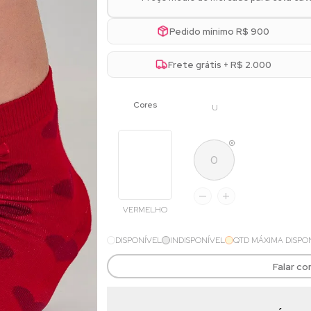
Pedido mínimo R$ 900
Frete grátis + R$ 2.000
U
VERMELHO
DISPONÍVEL
INDISPONÍVEL
QTD MÁXIMA DISPO
Falar c