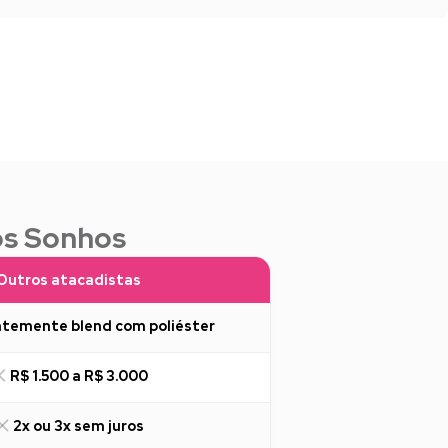
os Sonhos
Outros atacadistas
temente blend com poliéster
R$ 1.500 a R$ 3.000
2x ou 3x sem juros