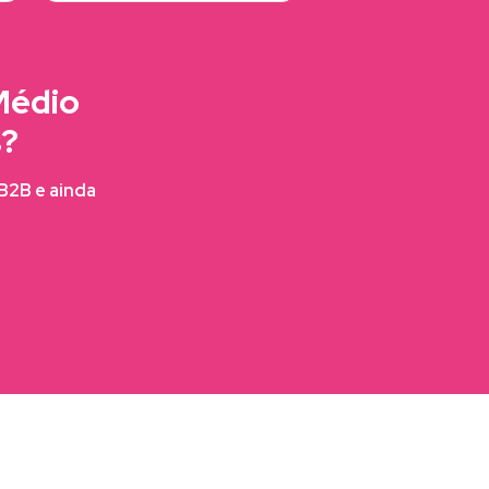
Médio
s?
FB2B e ainda