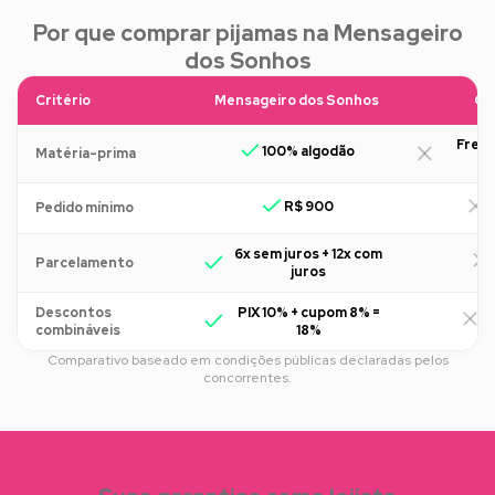
Por que comprar pijamas na Mensageiro
dos Sonhos
Critério
Mensageiro dos Sonhos
Ou
Freq
100% algodão
Matéria-prima
R$ 900
R
Pedido mínimo
6x sem juros + 12x com
Parcelamento
juros
Descontos
PIX 10% + cupom 8% =
R
combináveis
18%
Comparativo baseado em condições públicas declaradas pelos
concorrentes.