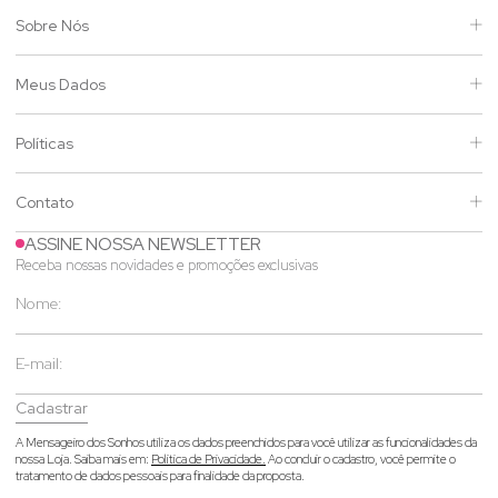
Sobre Nós
Meus Dados
Políticas
Contato
ASSINE NOSSA NEWSLETTER
Receba nossas novidades e promoções exclusivas
Cadastrar
A Mensageiro dos Sonhos utiliza os dados preenchidos para você utilizar as funcionalidades da
nossa Loja. Saiba mais em:
Política de Privacidade.
Ao concluir o cadastro, você permite o
tratamento de dados pessoais para finalidade da proposta.