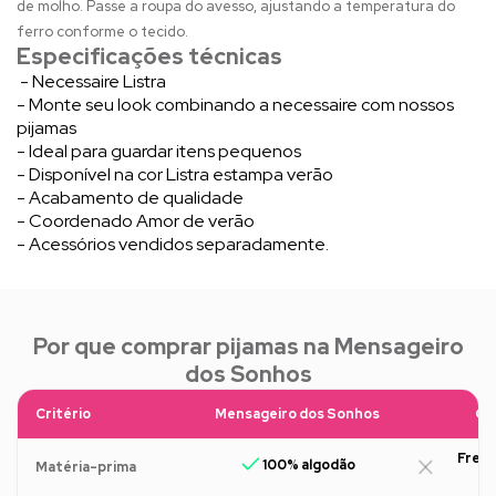
de molho. Passe a roupa do avesso, ajustando a temperatura do
ferro conforme o tecido.
Especificações técnicas
- Necessaire Listra
- Monte seu look combinando a necessaire com nossos
pijamas
- Ideal para guardar itens pequenos
- Disponível na cor Listra estampa verão
- Acabamento de qualidade
- Coordenado Amor de verão
- Acessórios vendidos separadamente.
Por que comprar pijamas na Mensageiro
dos Sonhos
Critério
Mensageiro dos Sonhos
Ou
Freq
100% algodão
Matéria-prima