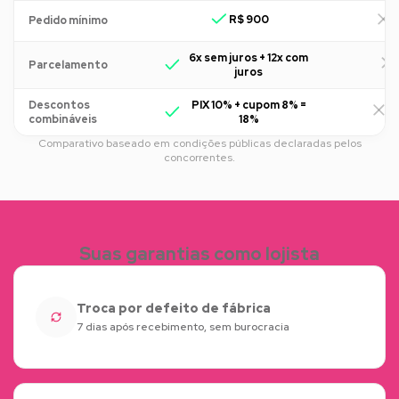
R$ 900
R
Pedido mínimo
6x sem juros + 12x com
Parcelamento
juros
Descontos
PIX 10% + cupom 8% =
R
combináveis
18%
Comparativo baseado em condições públicas declaradas pelos
concorrentes.
Suas garantias como lojista
Troca por defeito de fábrica
7 dias após recebimento, sem burocracia