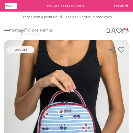
Acessar
10% OFF no PIX ou Boleto
Pedido mínimo
Frete Grátis a partir de R$ 2.000,00: Verifique condições
0
20%
OFF