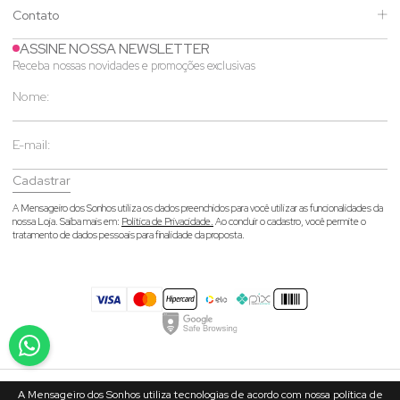
Contato
ASSINE NOSSA NEWSLETTER
Receba nossas novidades e promoções exclusivas
Cadastrar
A Mensageiro dos Sonhos utiliza os dados preenchidos para você utilizar as funcionalidades da
nossa Loja. Saiba mais em:
Política de Privacidade.
Ao concluir o cadastro, você permite o
tratamento de dados pessoais para finalidade da proposta.
A Mensageiro dos Sonhos utiliza tecnologias de acordo com nossa política de
© 2026 Mensageiro dos Sonhos- CNPJ: 02.473.096/0001-30 - Rua João Heil,