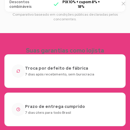
Descontos
PIX 10% + cupom 8% =
R
combináveis
18%
Comparativo baseado em condições públicas declaradas pelos
concorrentes.
Suas garantias como lojista
Troca por defeito de fábrica
7 dias após recebimento, sem burocracia
Prazo de entrega cumprido
7 dias úteis para todo Brasil