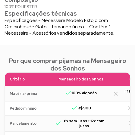
100% POLIESTER
Especificações técnicas
Especificações - Necessaire Modelo Estojo com
Orelhinhas de Gato - Tamanho único. - Contém: 1
Necessaire - Acessórios vendidos separadamente.
Por que comprar pijamas na Mensageiro
dos Sonhos
Critério
Mensageiro dos Sonhos
Ou
Freq
100% algodão
Matéria-prima
R$ 900
R
Pedido mínimo
6x sem juros + 12x com
Parcelamento
juros