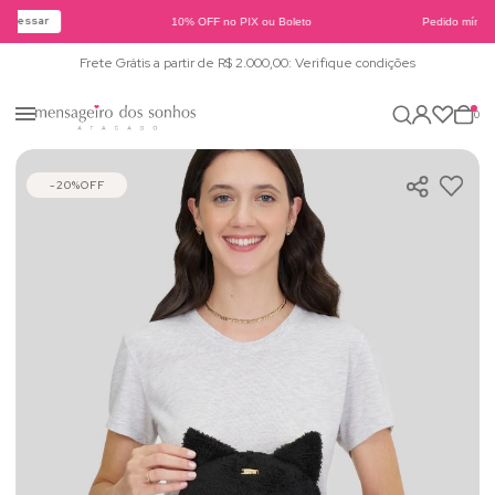
Acessar
10% OFF no PIX ou Boleto
Pedido mínimo
Frete Grátis a partir de R$ 2.000,00: Verifique condições
0
20%
OFF