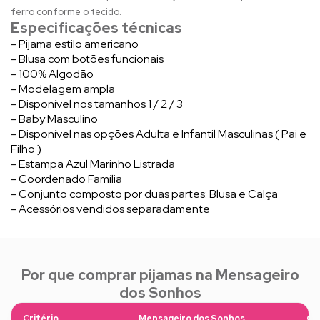
ferro conforme o tecido.
Especificações técnicas
- Pijama estilo americano
- Blusa com botões funcionais
- 100% Algodão
- Modelagem ampla
- Disponível nos tamanhos 1 / 2 / 3
- Baby Masculino
- Disponível nas opções Adulta e Infantil Masculinas ( Pai e
Filho )
- Estampa Azul Marinho Listrada
- Coordenado Família
- Conjunto composto por duas partes: Blusa e Calça
- Acessórios vendidos separadamente
Por que comprar pijamas na Mensageiro
dos Sonhos
Critério
Mensageiro dos Sonhos
Ou