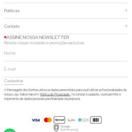
Políticas
Contato
ASSINE NOSSA NEWSLETTER
Receba nossas novidades e promoções exclusivas
Cadastrar
A Mensageiro dos Sonhos utiliza os dados preenchidos para você utilizar as funcionalidades da
nossa Loja. Saiba mais em:
Política de Privacidade.
Ao concluir o cadastro, você permite o
tratamento de dados pessoais para finalidade da proposta.