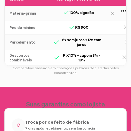
Freq
100% algodão
Matéria-prima
R$ 900
R
Pedido mínimo
6x sem juros + 12x com
Parcelamento
juros
Descontos
PIX 10% + cupom 8% =
R
combináveis
18%
Comparativo baseado em condições públicas declaradas pelos
concorrentes.
Suas garantias como lojista
Troca por defeito de fábrica
7 dias após recebimento, sem burocracia