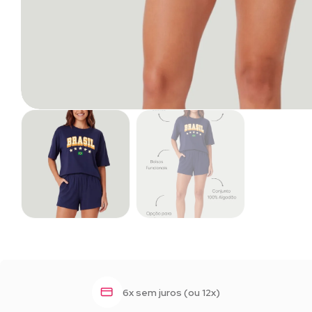
6x sem juros (ou 12x)