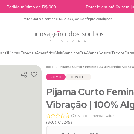
Pedido mínimo de R$ 900
Parcele em até 6x sem juro
Frete Grátis a partir de R$ 2.000,00: Verifique condições
fantil
Linhas Especiais
Acessórios
Mais Vendidos
Pré-Venda
Nossos Tecidos
Data
Início
Pijama Curto Feminino Azul Marinho Vibraç
NOVO
30%
OFF
Pijama Curto Femin
Vibração | 100% A
(0)
Seja o primeiro a avaliar
(SKU): 0132459