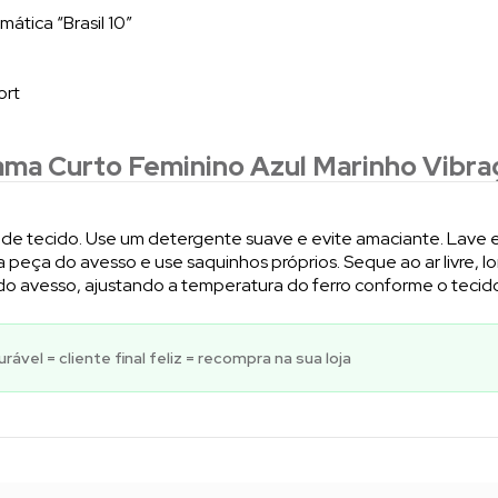
ática “Brasil 10”
ort
ama Curto Feminino Azul Marinho Vibra
o de tecido. Use um detergente suave e evite amaciante. Lave e
a peça do avesso e use saquinhos próprios. Seque ao ar livre, lon
do avesso, ajustando a temperatura do ferro conforme o tecid
ável = cliente final feliz = recompra na sua loja