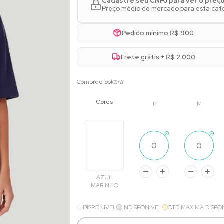
Cadastre seu CNPJ para ver o preç
Preço médio de mercado para esta categ
Pedido mínimo R$ 900
Frete grátis + R$ 2.000
Compre o look
P
M
AZUL
MARINHO
DISPONÍVEL
INDISPONÍVEL
QTD MÁXIMA DISPO