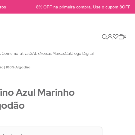
s
8% OFF na primeira compra. Use o cupom 8OFFB2B
0
s Comemorativas
SALE
Nossas Marcas
Catálogo Digital
ão | 100% Algodão
ino Azul Marinho
lgodão