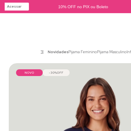
Acessar
10% OFF no PIX ou Boleto
Novidades
Pijama Feminino
Pijama Masculino
In
NOVO
30%
OFF