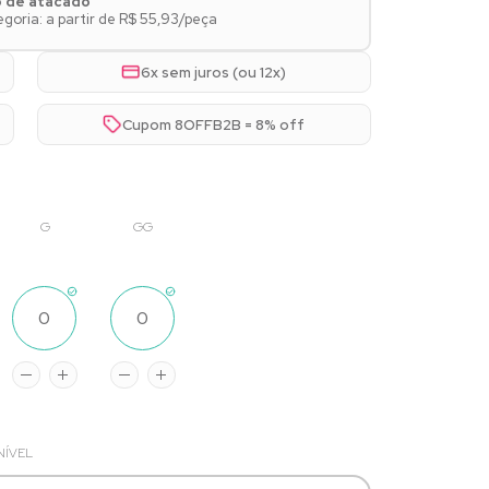
o de atacado
oria: a partir de R$ 55,93/peça
6x sem juros (ou 12x)
Cupom 8OFFB2B = 8% off
G
GG
NÍVEL