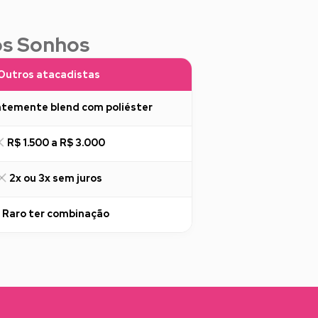
os Sonhos
Outros atacadistas
temente blend com poliéster
R$ 1.500 a R$ 3.000
2x ou 3x sem juros
Raro ter combinação