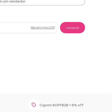
om um vendedor
Não sei o meu CEP
Baixar foto
Cupom 8OFFB2B = 8% off