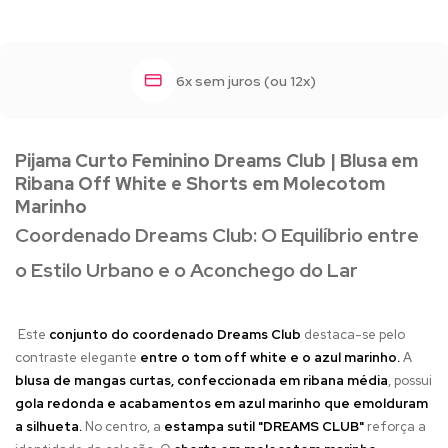
6x sem juros (ou 12x)
Pijama Curto Feminino Dreams Club | Blusa em
Ribana Off White e Shorts em Molecotom
Marinho
Coordenado Dreams Club: O Equilíbrio entre
o Estilo Urbano e o Aconchego do Lar
Este
conjunto do coordenado Dreams Club
destaca-se pelo
contraste elegante
entre o tom off white e o azul marinho.
A
blusa de mangas curtas, confeccionada em ribana média
, possui
gola redonda e acabamentos em azul marinho que emolduram
a silhueta.
No centro, a
estampa sutil "DREAMS CLUB"
reforça a