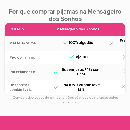
Por que comprar pijamas na Mensageiro
dos Sonhos
Critério
Mensageiro dos Sonhos
Ou
Freq
100% algodão
Matéria-prima
R$ 900
R
Pedido mínimo
6x sem juros + 12x com
Parcelamento
juros
Descontos
PIX 10% + cupom 8% =
R
combináveis
18%
Comparativo baseado em condições públicas declaradas pelos
concorrentes.