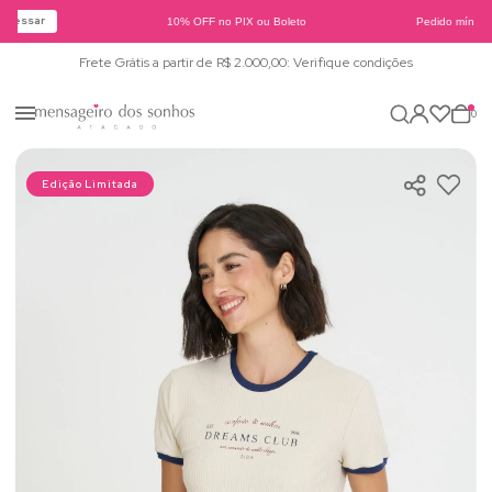
cessar
10% OFF no PIX ou Boleto
Pedido mínimo 
Frete Grátis a partir de R$ 2.000,00: Verifique condições
0
Edição Limitada