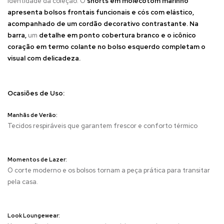
identidade da coleção. O
shorts em molecotom marinho
apresenta bolsos
frontais funcionais e cós com elástico,
acompanhado de um cordão decorativo contrastante. Na
barra,
um
detalhe em ponto cobertura branco e o icônico
coração em termo colante no bolso esquerdo completam o
visual com delicadeza.
Ocasiões de Uso:
Manhãs de Verão:
Tecidos respiráveis que garantem frescor e conforto térmico
Momentos de Lazer:
O corte moderno e os bolsos tornam a peça prática para transitar
pela casa.
Look Loungewear: