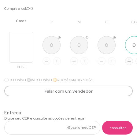
Compre o look
P
M
G
GG
BEGE
DISPONÍVEL
INDISPONÍVEL
QTD MÁXIMA DISPONÍVEL
Falar com um vendedor
Não sei o meu CEP