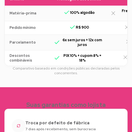
Freq
100% algodão
Matéria-prima
R$ 900
R
Pedido mínimo
6x sem juros + 12x com
Parcelamento
juros
Descontos
PIX 10% + cupom 8% =
R
combináveis
18%
Comparativo baseado em condições públicas declaradas pelos
concorrentes.
Suas garantias como lojista
Troca por defeito de fábrica
7 dias após recebimento, sem burocracia