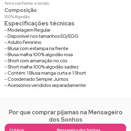
ferro conforme o tecido.
Composição
100% Algodão
Especificações técnicas
- Modelagem Regular
- Disponível nos tamanhos EG/EGG
- Adulto Feminino
- Blusa com estampa na frente
- Blusa malha 100% algodão rosa
- Short com amarração no cós
- Short malha 100% algodão xadrez
- Contém: 1 Blusa manga curta e 1 Short
- Coordenado Sempre Juntos
- Acessórios vendidos separadamente
Por que comprar pijamas na Mensageiro
dos Sonhos
Critério
Mensageiro dos Sonhos
Ou