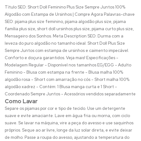
Título SEO: Short Doll Feminino Plus Size Sempre Juntos 100%
Algodão com Estampa de Ursinhos | Compre Agora Palavras-chave
SEO: pijama plus size feminino, pijama algodão plus size, pijama
família plus size, short doll ursinhos plus size, pijama curto plus size,
Mensageiro dos Sonhos. Meta Description SEO: Durma com a
leveza do puro algodão no tamanho ideal. Short Doll Plus Size
Sempre Juntos com estampa de ursinhos e caimento impecável.
Conforto e doçura garantidos. Veja mais! Especificações -
Modelagem Regular - Disponível nos tamanhos EG/EGG - Adulto
Feminino - Blusa com estampa na frente - Blusa malha 100%
algodão rosa - Short com amarração no cós - Short malha 100%
algodão xadrez - Contém: 1 Blusa manga curta e 1 Short -
Coordenado Sempre Juntos - Acessórios vendidos separadamente
Como Lavar
Separe os pijamas por cor e tipo de tecido. Use um detergente
suave e evite amaciante. Lave em água fria ou morna, com ciclo
suave. Se lavar na máquina, vire a peça do avesso e use saquinhos
próprios. Seque ao ar livre, longe da luz solar direta, e evite deixar
de molho. Passe a roupa do avesso, ajustando a temperatura do