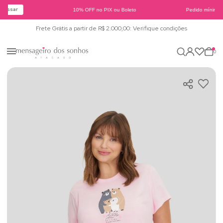
essar
10% OFF no PIX ou Boleto
Pedido mínimo d
Frete Grátis a partir de R$ 2.000,00: Verifique condições
0