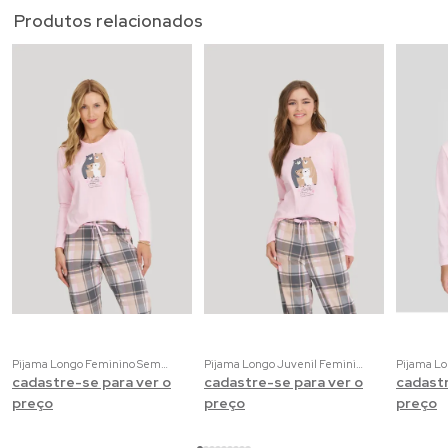
Produtos relacionados
Pijama Longo Feminino Sempre Juntos | 100% Algodão com Estampa de Ursinhos
Pijama Longo Juvenil Feminino Sempre Juntos | 100% Algodão com Estampa de Ursinhos
cadastre-se para ver o
cadastre-se para ver o
cadastr
preço
preço
preço