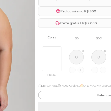
Pedido mínimo R$ 900
Frete grátis + R$ 2.000
EG
EGG
PRETO
DISPONÍVEL
INDISPONÍVEL
QTD MÁXIMA DISPO
Falar c