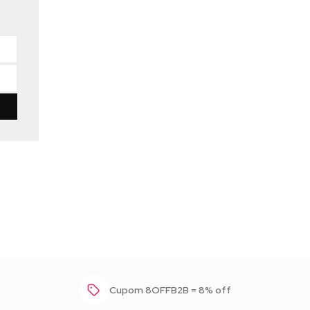
Baixar foto
Cupom 8OFFB2B = 8% off