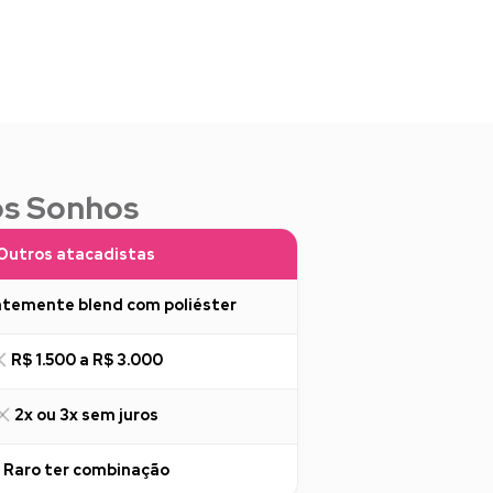
os Sonhos
Outros atacadistas
temente blend com poliéster
R$ 1.500 a R$ 3.000
2x ou 3x sem juros
Raro ter combinação