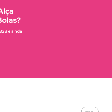
Alça
Bolas?
FB2B e ainda