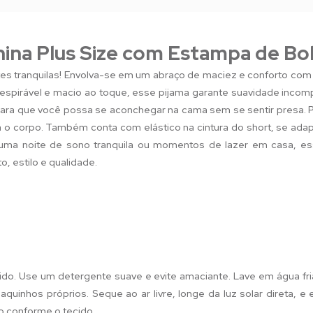
nina Plus Size com Estampa de Bo
ites tranquilas! Envolva-se em um abraço de maciez e conforto com
respirável e macio ao toque, esse pijama garante suavidade incom
ara que você possa se aconchegar na cama sem se sentir presa.
a o corpo. Também conta com elástico na cintura do short, se ada
 uma noite de sono tranquila ou momentos de lazer em casa, es
, estilo e qualidade.
ido. Use um detergente suave e evite amaciante. Lave em água fri
quinhos próprios. Seque ao ar livre, longe da luz solar direta, e
o conforme o tecido.