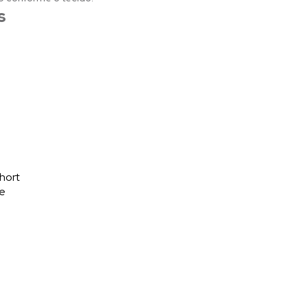
s
hort
te