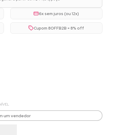
6x sem juros (ou 12x)
Cupom 8OFFB2B = 8% off
NÍVEL
om um vendedor