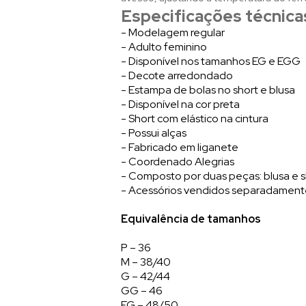
Especificações técnica
- Modelagem regular
- Adulto feminino
- Disponível nos tamanhos EG e EGG
- Decote arredondado
- Estampa de bolas no short e blusa
- Disponível na cor preta
- Short com elástico na cintura
- Possui alças
- Fabricado em liganete
- Coordenado Alegrias
- Composto por duas peças: blusa e s
- Acessórios vendidos separadamen
Equivalência de tamanhos
P – 36
M – 38/40
G – 42/44
GG – 46
EG – 48/50