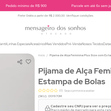
Pedido mínimo de R$ 900
Parcele em até 6x sem juro
Frete Grátis a partir de R$ 2.000,00: Verifique condições
fantil
Linhas Especiais
Acessórios
Mais Vendidos
Pré-Venda
Nossos Tecidos
Data
Início
Pijama de Alça Feminina Plus Size com Es
Pijama de Alça Femi
Estampa de Bolas
(0)
Seja o primeiro a avaliar
(SKU): 0131970M
Cadastre seu CNPJ para ver o preç
Preço médio de mercado para esta categ