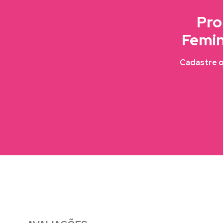
Pro
Femin
Cadastre o 