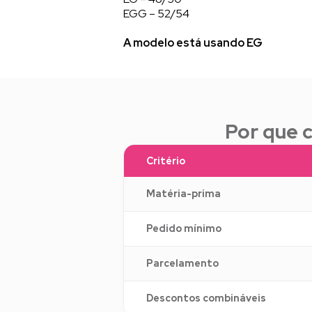
EGG – 52/54
A modelo está usando EG
Por que 
Critério
Matéria-prima
Pedido mínimo
Parcelamento
Descontos combináveis