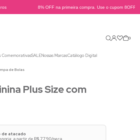
s
8% OFF na primeira compra. Use o cupom 8OFFB2B
0
s Comemorativas
SALE
Nossas Marcas
Catálogo Digital
tampa de Bolas
nina Plus Size com
o de atacado
oria: a partir de R$ 77,90/peça