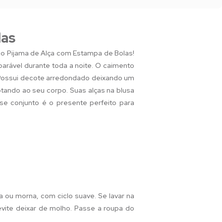
las
 o Pijama de Alça com Estampa de Bolas!
parável durante toda a noite. O caimento
 Possui decote arredondado deixando um
ptando ao seu corpo. Suas alças na blusa
se conjunto é o presente perfeito para
a ou morna, com ciclo suave. Se lavar na
 evite deixar de molho. Passe a roupa do