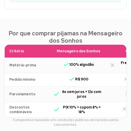
Por que comprar pijamas na Mensageiro
dos Sonhos
Critério
Mensageiro dos Sonhos
Ou
Freq
100% algodão
Matéria-prima
R$ 900
R
Pedido mínimo
6x sem juros + 12x com
Parcelamento
juros
Descontos
PIX 10% + cupom 8% =
R
combináveis
18%
Comparativo baseado em condições públicas declaradas pelos
concorrentes.