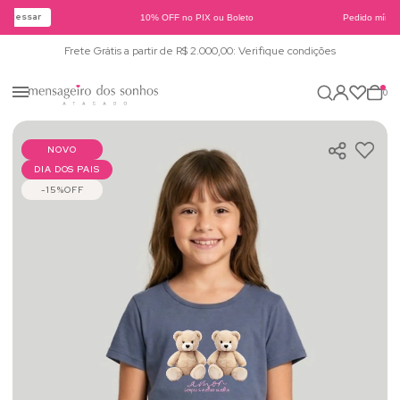
Acessar
10% OFF no PIX ou Boleto
Pedido mínimo
Frete Grátis a partir de R$ 2.000,00: Verifique condições
0
NOVO
DIA DOS PAIS
15%
OFF