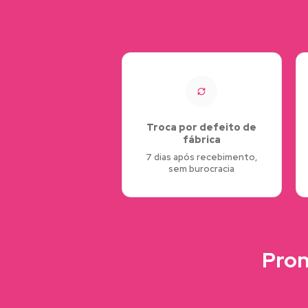
Troca por defeito de
fábrica
7 dias após recebimento,
sem burocracia
Pron