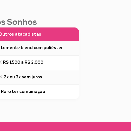
os Sonhos
Outros atacadistas
temente blend com poliéster
R$ 1.500 a R$ 3.000
2x ou 3x sem juros
Raro ter combinação