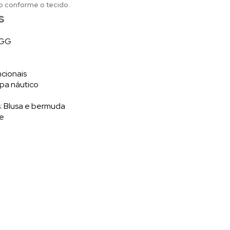
o conforme o tecido.
s
/ GG
ncionais
mpa náutico
: Blusa e bermuda
te