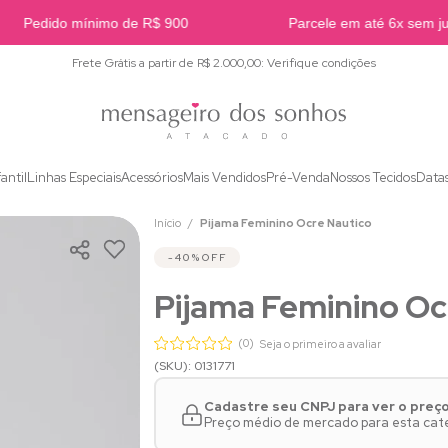
Pedido mínimo de R$ 900
Parcele em até 6x sem juro
Frete Grátis a partir de R$ 2.000,00: Verifique condições
fantil
Linhas Especiais
Acessórios
Mais Vendidos
Pré-Venda
Nossos Tecidos
Data
Início
Pijama Feminino Ocre Nautico
40%
OFF
Pijama Feminino Oc
(0)
Seja o primeiro a avaliar
(SKU): 0131771
Cadastre seu CNPJ para ver o preç
Preço médio de mercado para esta categ