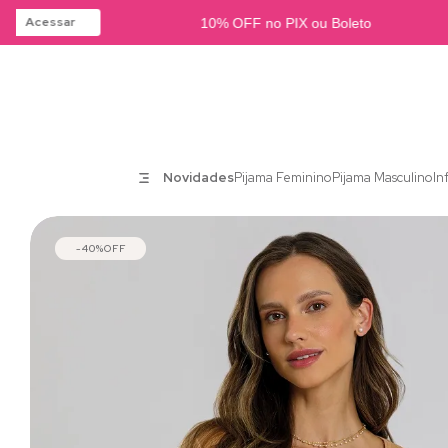
Acessar
10% OFF no PIX ou Boleto
Novidades
Pijama Feminino
Pijama Masculino
In
40%
OFF