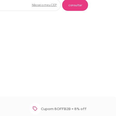
Não sei o meu CEP
Baixar foto
Cupom 8OFFB2B = 8% off