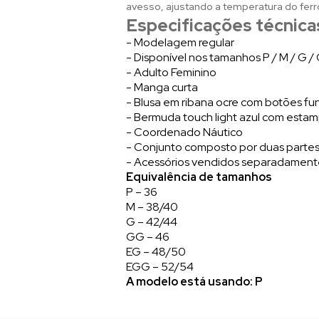
avesso, ajustando a temperatura do ferr
Especificações técnica
- Modelagem regular
- Disponível nos tamanhos P / M / G 
- Adulto Feminino
- Manga curta
- Blusa em ribana ocre com botões fu
- Bermuda touch light azul com esta
- Coordenado Náutico
- Conjunto composto por duas partes
- Acessórios vendidos separadamen
Equivalência de tamanhos
P – 36
M – 38/40
G – 42/44
GG – 46
EG – 48/50
EGG – 52/54
A modelo está usando: P