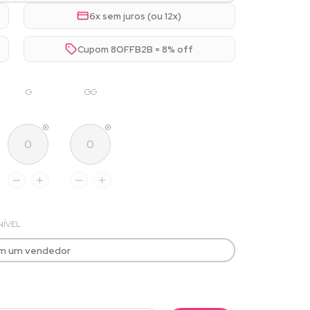
6x sem juros (ou 12x)
Cupom 8OFFB2B = 8% off
G
GG
NÍVEL
om um vendedor