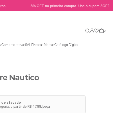
s
8% OFF na primeira compra. Use o cupom 8OFFB2B
0
s Comemorativas
SALE
Nossas Marcas
Catálogo Digital
re Nautico
o de atacado
oria: a partir de R$ 47,88/peça