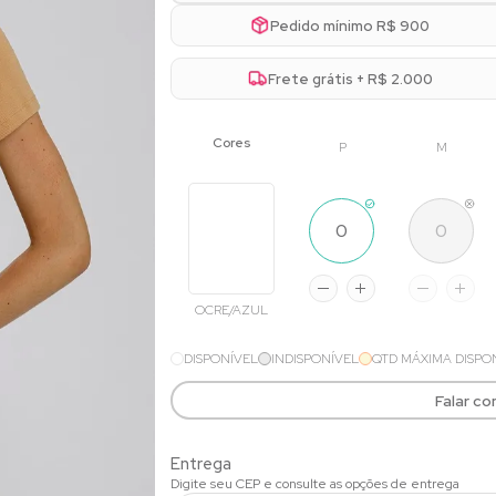
Pedido mínimo R$ 900
Frete grátis + R$ 2.000
P
M
OCRE/AZUL
DISPONÍVEL
INDISPONÍVEL
QTD MÁXIMA DISPO
Falar c