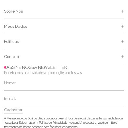
Sobre Nós
Meus Dados
Políticas
Contato
ASSINE NOSSA NEWSLETTER
Receba nossas novidades e promoções exclusivas
Cadastrar
A Mensageiro dos Sonhos utiliza os dados preenchidos para você utilizar as funcionalidades da
nossa Loja. Saiba mais em:
Política de Privacidade.
Ao concluir o cadastro, você permite o
tratamento de dados pessoais para finalidade da proposta.