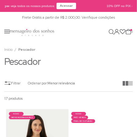
Acessar
logo
e veja todos os nossos produtos:
10% OFF no PIX ou B
Frete Grátis a partir de R$ 2.000,00: Verifique condições
0
Início
Pescador
Pescador
Ordenar por
Menor relevância
17 produtos
NOVO
NOVO
MENSAGEIRA DA PAZ
PRÉ-VENDA
FINAL DE OUTUBRO