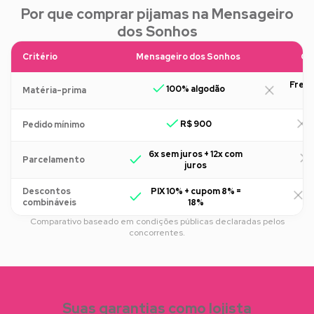
Por que comprar pijamas na Mensageiro
dos Sonhos
Critério
Mensageiro dos Sonhos
Ou
Freq
100% algodão
Matéria-prima
R$ 900
R
Pedido mínimo
6x sem juros + 12x com
Parcelamento
juros
Descontos
PIX 10% + cupom 8% =
R
combináveis
18%
Comparativo baseado em condições públicas declaradas pelos
concorrentes.
Suas garantias como lojista