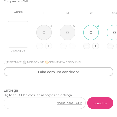
Compre o look
P
M
G
GG
GRANITO
DISPONÍVEL
INDISPONÍVEL
QTD MÁXIMA DISPONÍVEL
Falar com um vendedor
Não sei o meu CEP