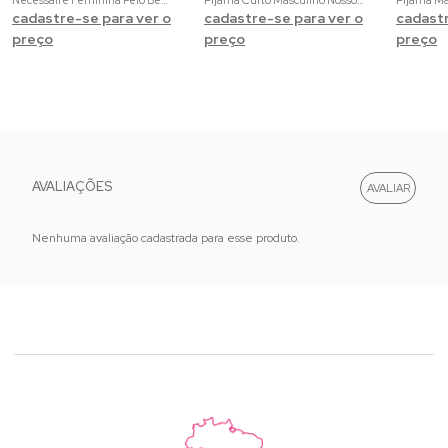
cadastre-se para ver o
cadastre-se para ver o
cadastr
preço
preço
preço
AVALIAÇÕES
Nenhuma avaliação cadastrada para esse produto.