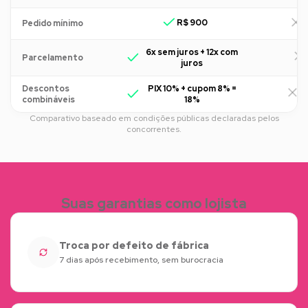
R$ 900
R
Pedido mínimo
6x sem juros + 12x com
Parcelamento
juros
Descontos
PIX 10% + cupom 8% =
R
combináveis
18%
Comparativo baseado em condições públicas declaradas pelos
concorrentes.
Suas garantias como lojista
Troca por defeito de fábrica
7 dias após recebimento, sem burocracia