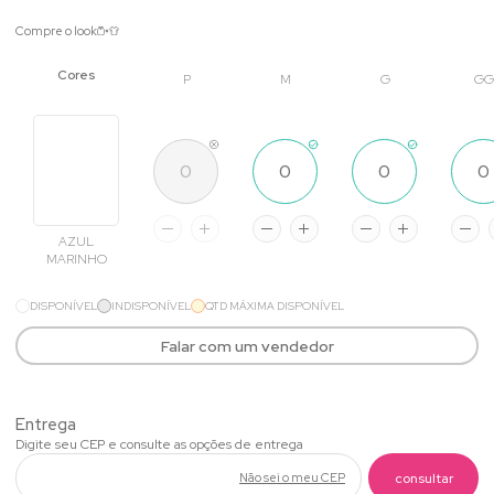
Compre o look
P
M
G
GG
AZUL
MARINHO
DISPONÍVEL
INDISPONÍVEL
QTD MÁXIMA DISPONÍVEL
Falar com um vendedor
Não sei o meu CEP