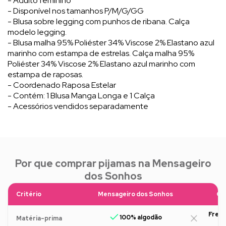
- Adulto feminino
- Disponível nos tamanhos P/M/G/GG
- Blusa sobre legging com punhos de ribana. Calça
modelo legging.
- Blusa malha 95% Poliéster 34% Viscose 2% Elastano azul
marinho com estampa de estrelas. Calça malha 95%
Poliéster 34% Viscose 2% Elastano azul marinho com
estampa de raposas.
- Coordenado Raposa Estelar
- Contém: 1 Blusa Manga Longa e 1 Calça
- Acessórios vendidos separadamente
Por que comprar pijamas na Mensageiro
dos Sonhos
Critério
Mensageiro dos Sonhos
Ou
Freq
100% algodão
Matéria-prima