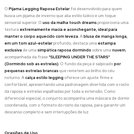
O
Pijama Legging Raposa Estelar
foi desenvolvido para quem
busca um pijama de inverno que alia estilo lúdico e um toque
sensorial superior. O
uso da malha touch dreams
proporciona uma
textura
extremamente macia e aconchegante, ideal para
manter o corpo aquecido com leveza.
A
blusa de manga longa,
em um tom azul-estelar
profundo, destaca uma
estampa
exclusiva
de uma
simpática raposa dormindo
sobre uma
nuvem
,
acompanhada da frase
"SLEEPING UNDER THE STARS"
(Dormindo sob as estrelas).
O fundo da peça é salpicado
por
pequenas estrelas brancas
que remetem ao brilho do céu
noturno. A
calça estilo legging
oferece um ajuste firme e
confortável, apresentando uma padronagem divertida com o rosto
da raposa e estrelas espalhadas por toda a extensão. Como
diferencial especial, o conjunto acompanha uma máscara de dormir
coordenada, com o formato do rosto da raposa, para garantir um
descanso completo e sem interrupções de luz.
Ocasiões de Uso