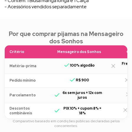
- Contém: 1 Blusa manga longa e 1 Calça
- Acessórios vendidos separadamente
Por que comprar pijamas na Mensageiro
dos Sonhos
Critério
Mensageiro dos Sonhos
Ou
Freq
100% algodão
Matéria-prima
R$ 900
R
Pedido mínimo
6x sem juros + 12x com
Parcelamento
juros
Descontos
PIX 10% + cupom 8% =
R
combináveis
18%
Comparativo baseado em condições públicas declaradas pelos
concorrentes.