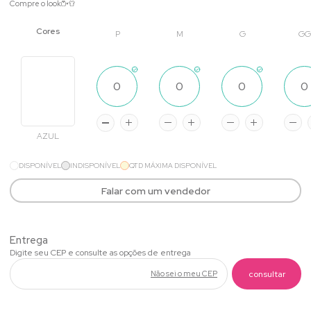
Compre o look
P
M
G
GG
AZUL
DISPONÍVEL
INDISPONÍVEL
QTD MÁXIMA DISPONÍVEL
Falar com um vendedor
Não sei o meu CEP