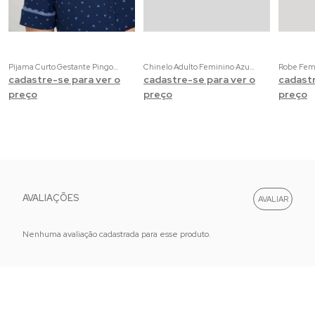
Pijama Curto Gestante Pingos de Amor | 100% Algodão com Estampa de Corações
Chinelo Adulto Feminino Azul marinho e Preto
cadastre-se para ver o
cadastre-se para ver o
cadastr
preço
preço
preço
AVALIAÇÕES
Nenhuma avaliação cadastrada para esse produto.