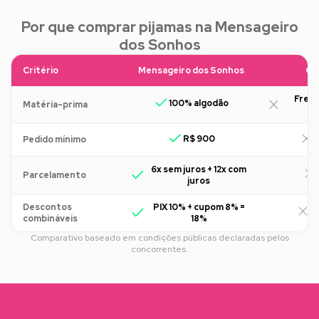
Por que comprar pijamas na Mensageiro
dos Sonhos
Critério
Mensageiro dos Sonhos
Ou
Freq
100% algodão
Matéria-prima
R$ 900
R
Pedido mínimo
6x sem juros + 12x com
Parcelamento
juros
Descontos
PIX 10% + cupom 8% =
R
combináveis
18%
Comparativo baseado em condições públicas declaradas pelos
concorrentes.