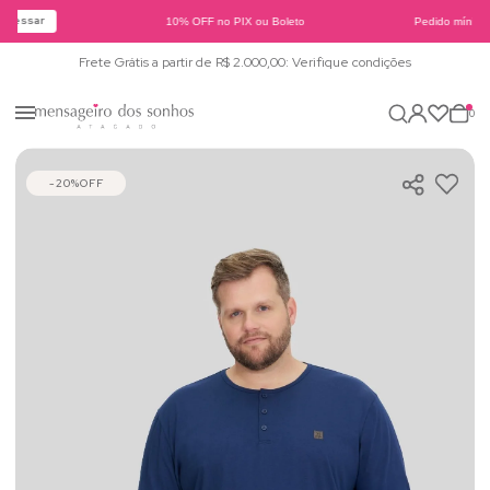
cessar
10% OFF no PIX ou Boleto
Pedido mínimo 
Frete Grátis a partir de R$ 2.000,00: Verifique condições
0
20%
OFF