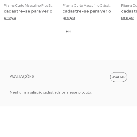
Pijama Curto Masculino Plus Size Clássico | 100% Algodão com Estampa de Gravataria
Pijama Curto Masculino Clássico | 100% Algodão com Estampa de Gravataria
cadastre-se para ver o
cadastre-se para ver o
cadastr
preço
preço
preço
AVALIAÇÕES
Nenhuma avaliação cadastrada para esse produto.