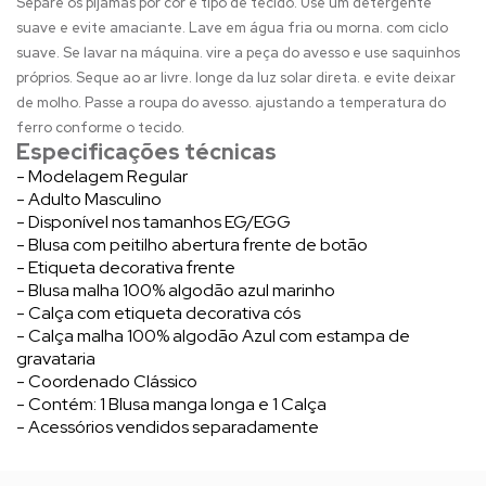
Separe os pijamas por cor e tipo de tecido. Use um detergente
suave e evite amaciante. Lave em água fria ou morna. com ciclo
suave. Se lavar na máquina. vire a peça do avesso e use saquinhos
próprios. Seque ao ar livre. longe da luz solar direta. e evite deixar
de molho. Passe a roupa do avesso. ajustando a temperatura do
ferro conforme o tecido.
Especificações técnicas
- Modelagem Regular
- Adulto Masculino
- Disponível nos tamanhos EG/EGG
- Blusa com peitilho abertura frente de botão
- Etiqueta decorativa frente
- Blusa malha 100% algodão azul marinho
- Calça com etiqueta decorativa cós
- Calça malha 100% algodão Azul com estampa de
gravataria
- Coordenado Clássico
- Contém: 1 Blusa manga longa e 1 Calça
- Acessórios vendidos separadamente