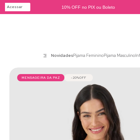
Acessar
10% OFF no PIX ou Boleto
Novidades
Pijama Feminino
Pijama Masculino
In
MENSAGEIRA DA PAZ
20%
OFF