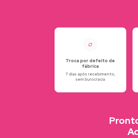
Troca por defeito de
fábrica
7 dias após recebimento,
sem burocracia
Pronto
Ad