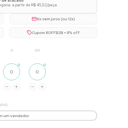
o de atacado
oria: a partir de R$ 45,52/peça
6x sem juros (ou 12x)
Cupom 8OFFB2B = 8% off
G
GG
NÍVEL
om um vendedor