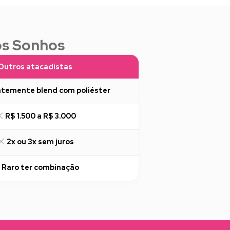
os Sonhos
Outros atacadistas
temente blend com poliéster
R$ 1.500 a R$ 3.000
2x ou 3x sem juros
Raro ter combinação