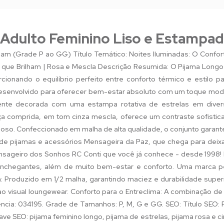
 Adulto Feminino Liso e Estampa
ham (Grade P ao GG) Título Temático: Noites Iluminadas: O Confo
 que Brilham | Rosa e Mescla Descrição Resumida: O Pijama Longo
rcionando o equilíbrio perfeito entre conforto térmico e estil
desenvolvido para oferecer bem-estar absoluto com um toque mode
ente decorada com uma estampa rotativa de estrelas em div
alça comprida, em tom cinza mescla, oferece um contraste sofistic
oso. Confeccionado em malha de alta qualidade, o conjunto garante
ha de pijamas e acessórios Mensageira da Paz, que chega para deixa
nsageiro dos Sonhos RC Conti que você já conhece - desde 1998!
conchegantes, além de muito bem-estar e conforto. Uma marca p
 Produzido em 1/2 malha, garantindo maciez e durabilidade superi
ao visual loungewear. Conforto para o Entreclima: A combinação de
ncia: 034195. Grade de Tamanhos: P, M, G e GG. SEO: Título SEO:
ve SEO: pijama feminino longo, pijama de estrelas, pijama rosa e ci