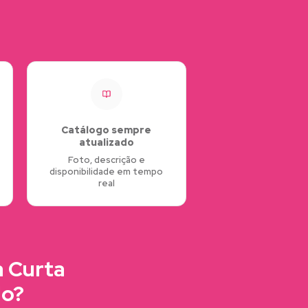
Catálogo sempre
atualizado
Foto, descrição e
disponibilidade em tempo
real
a Curta
do?