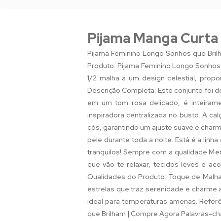
Pijama Manga Curta
Pijama Feminino Longo Sonhos que Bril
Produto: Pijama Feminino Longo Sonhos
1/2 malha a um design celestial, propo
Descrição Completa: Este conjunto foi 
em um tom rosa delicado, é inteiram
inspiradora centralizada no busto. A c
cós, garantindo um ajuste suave e charm
pele durante toda a noite. Está é a lin
tranquilos! Sempre com a qualidade Me
que vão te relaxar, tecidos leves e a
Qualidades do Produto: Toque de Malha:
estrelas que traz serenidade e charme 
ideal para temperaturas amenas. Referê
que Brilham | Compre Agora Palavras-cha