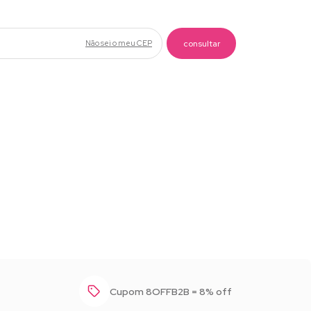
Não sei o meu CEP
Baixar foto
Cupom 8OFFB2B = 8% off