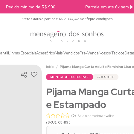
Pedido mínimo de R$ 900
Parcele em até 6x sem juro
Frete Grátis a partir de R$ 2.000,00: Verifique condições
fantil
Linhas Especiais
Acessórios
Mais Vendidos
Pré-Venda
Nossos Tecidos
Data
Início
Pijama Manga Curta Adulto Feminino Liso
MENSAGEIRA DA PAZ
20%
OFF
Pijama Manga Curta
e Estampado
(0)
Seja o primeiro a avaliar
(SKU): 034195