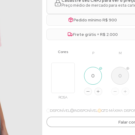
Cadastre seu CNPJ para ver o preç
Preço médio de mercado para esta categ
Pedido mínimo R$ 900
Frete grátis + R$ 2.000
P
M
ROSA
DISPONÍVEL
INDISPONÍVEL
QTD MÁXIMA DISPO
Falar c