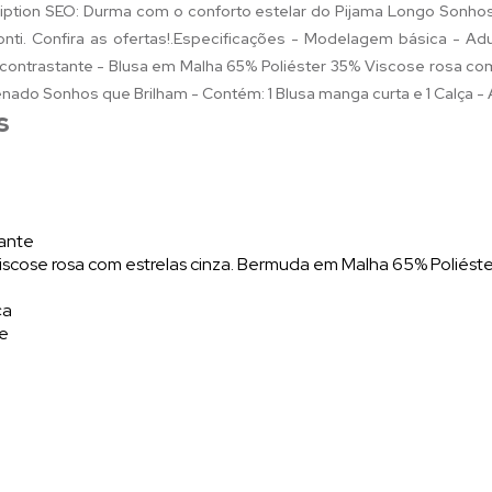
iption SEO: Durma com o conforto estelar do Pijama Longo Sonho
ti. Confira as ofertas!.Especificações - Modelagem básica - Ad
contrastante - Blusa em Malha 65% Poliéster 35% Viscose rosa co
nado Sonhos que Brilham - Contém: 1 Blusa manga curta e 1 Calça
s
tante
iscose rosa com estrelas cinza. Bermuda em Malha 65% Poliés
ça
te