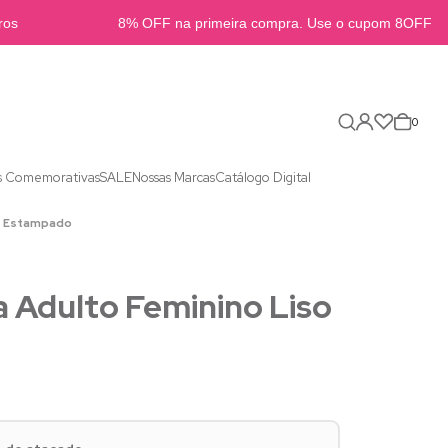
s
8% OFF na primeira compra. Use o cupom 8OFFB2B
0
s Comemorativas
SALE
Nossas Marcas
Catálogo Digital
 e Estampado
 Adulto Feminino Liso