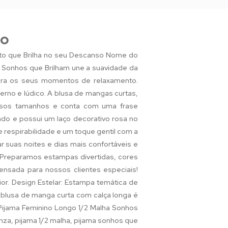
do
rto que Brilha no seu Descanso Nome do
 Sonhos que Brilham une a suavidade da
o para os seus momentos de relaxamento.
rno e lúdico. A blusa de mangas curtas,
ersos tamanhos e conta com uma frase
ado e possui um laço decorativo rosa no
 respirabilidade e um toque gentil com a
r suas noites e dias mais confortáveis e
 Preparamos estampas divertidas, cores
ensada para nossos clientes especiais!
or. Design Estelar: Estampa temática de
 blusa de manga curta com calça longa é
 Pijama Feminino Longo 1/2 Malha Sonhos
nza, pijama 1/2 malha, pijama sonhos que