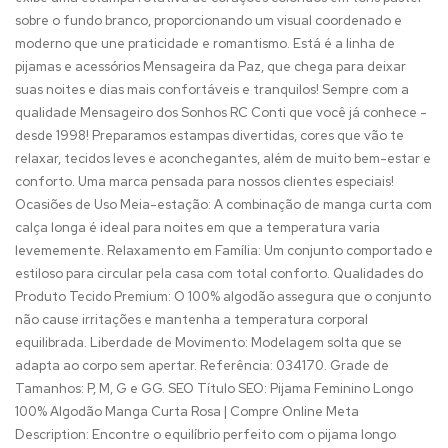
sobre o fundo branco, proporcionando um visual coordenado e
moderno que une praticidade e romantismo. Está é a linha de
pijamas e acessórios Mensageira da Paz, que chega para deixar
suas noites e dias mais confortáveis e tranquilos! Sempre com a
qualidade Mensageiro dos Sonhos RC Conti que você já conhece -
desde 1998! Preparamos estampas divertidas, cores que vão te
relaxar, tecidos leves e aconchegantes, além de muito bem-estar e
conforto. Uma marca pensada para nossos clientes especiais!
Ocasiões de Uso Meia-estação: A combinação de manga curta com
calça longa é ideal para noites em que a temperatura varia
levememente. Relaxamento em Família: Um conjunto comportado e
estiloso para circular pela casa com total conforto. Qualidades do
Produto Tecido Premium: O 100% algodão assegura que o conjunto
não cause irritações e mantenha a temperatura corporal
equilibrada. Liberdade de Movimento: Modelagem solta que se
adapta ao corpo sem apertar. Referência: 034170. Grade de
Tamanhos: P, M, G e GG. SEO Título SEO: Pijama Feminino Longo
100% Algodão Manga Curta Rosa | Compre Online Meta
Description: Encontre o equilíbrio perfeito com o pijama longo