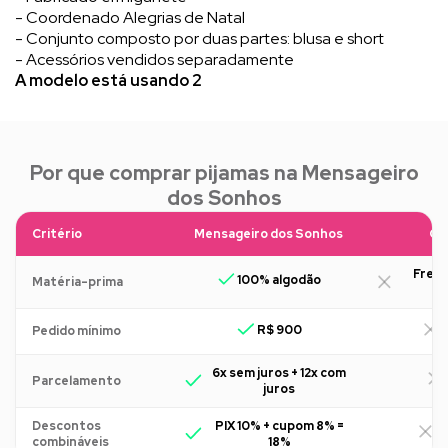
- Coordenado Alegrias de Natal
- Conjunto composto por duas partes: blusa e short
- Acessórios vendidos separadamente
A modelo está usando 2
Por que comprar pijamas na Mensageiro
dos Sonhos
Critério
Mensageiro dos Sonhos
Ou
Freq
100% algodão
Matéria-prima
R$ 900
R
Pedido mínimo
6x sem juros + 12x com
Parcelamento
juros
Descontos
PIX 10% + cupom 8% =
R
combináveis
18%