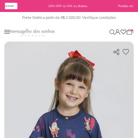
Acessar
10% OFF no PIX ou Boleto
Pedido mínimo
Frete Grátis a partir de R$ 2.000,00: Verifique condições
0