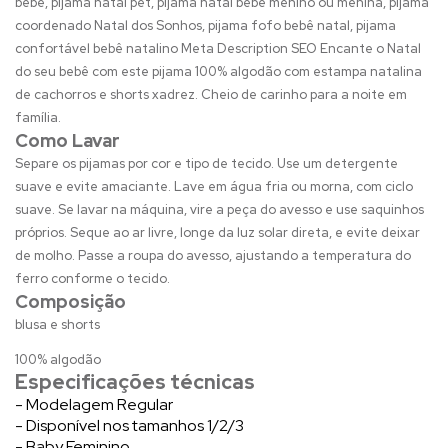
bebê, pijama natal pet, pijama natal bebê menino ou menina, pijama
coordenado Natal dos Sonhos, pijama fofo bebê natal, pijama
confortável bebê natalino Meta Description SEO Encante o Natal
do seu bebê com este pijama 100% algodão com estampa natalina
de cachorros e shorts xadrez. Cheio de carinho para a noite em
família.
Como Lavar
Separe os pijamas por cor e tipo de tecido. Use um detergente
suave e evite amaciante. Lave em água fria ou morna, com ciclo
suave. Se lavar na máquina, vire a peça do avesso e use saquinhos
próprios. Seque ao ar livre, longe da luz solar direta, e evite deixar
de molho. Passe a roupa do avesso, ajustando a temperatura do
ferro conforme o tecido.
Composição
blusa e shorts
100% algodão
Especificações técnicas
- Modelagem Regular
- Disponível nos tamanhos 1/2/3
- Baby Feminino