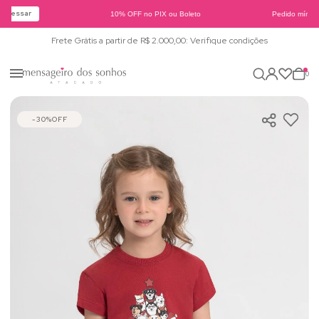
Acessar
10% OFF no PIX ou Boleto
Pedido mínimo
Frete Grátis a partir de R$ 2.000,00: Verifique condições
0
30%
OFF