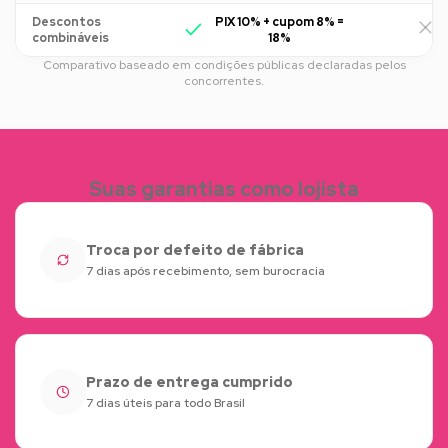
Descontos
PIX 10% + cupom 8% =
R
combináveis
18%
Comparativo baseado em condições públicas declaradas pelos
concorrentes.
Suas garantias como lojista
Troca por defeito de fábrica
7 dias após recebimento, sem burocracia
Prazo de entrega cumprido
7 dias úteis para todo Brasil