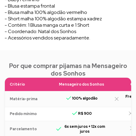
- Blusa estampa frontal
- Blusa malha 100% algodão vermelho
- Short malha 100% algodão estampa xadrez
- Contém: 1 Blusa manga curta e 1 Short
- Coordenado: Natal dos Sonhos
- Acessórios vendidos separadamente.
Por que comprar pijamas na Mensageiro
dos Sonhos
Critério
Mensageiro dos Sonhos
Ou
Freq
100% algodão
Matéria-prima
R$ 900
R
Pedido mínimo
6x sem juros + 12x com
Parcelamento
juros