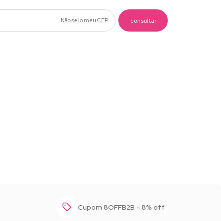
Não sei o meu CEP
Baixar foto
Cupom 8OFFB2B = 8% off