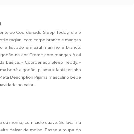
o
ncente ao Coordenado Sleep Teddy, ele é
stilo raglan, com corpo branco e mangas
o é listrado em azul marinho e branco.
 Algodão na cor Creme com mangas Azul
da básica. - Coordenado Sleep Teddy. -
a bebê algodão, pijama infantil ursinho
 Meta Description Pijama masculino bebê
avidade no calor.
a ou morna, com ciclo suave. Se lavar na
 evite deixar de molho. Passe a roupa do