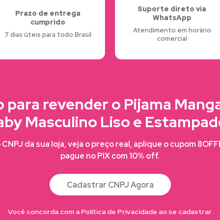
Suporte direto via
Prazo de entrega
WhatsApp
cumprido
Atendimento em horário
7 dias úteis para todo Brasil
comercial
 para revender o Pijama Mang
aby Masculino Liso e Estampad
CNPJ da sua loja, veja o preço real, aplique o cupom 8OF
pague no PIX com 10% off.
Cadastrar CNPJ Agora
Você concorda com a Política de Privacidade ao se cadastrar.