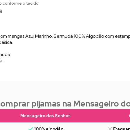
o conforme o tecido.
s
om mangas Azul Marinho. Bermuda 100% Algodão com estampa d
ásica.
rmuda
e.
comprar pijamas na Mensageiro d
Mensageiro dos Sonhos
100% algodão
Frequen