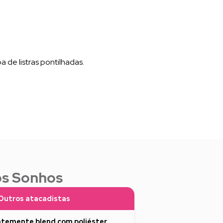
e listras pontilhadas.
os Sonhos
Outros atacadistas
temente blend com poliéster