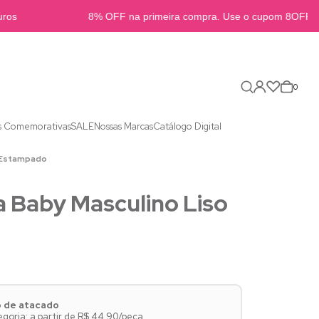
os
8% OFF na primeira compra. Use o cupom 8OFFB2B
0
s Comemorativas
SALE
Nossas Marcas
Catálogo Digital
e Estampado
 Baby Masculino Liso
o de atacado
goria: a partir de R$ 44,90/peça