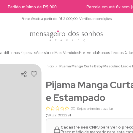
Pedido mínimo de R$ 900
Parcele em até 6x sem jur
Frete Grátis a partir de R$ 2.000,00: Verifique condições
fantil
Linhas Especiais
Acessórios
Mais Vendidos
Pré-Venda
Nossos Tecidos
Data
Início
Pijama Manga Curta Baby Masculino Liso 
Pijama Manga Curta
e Estampado
(0)
Seja o primeiro a avaliar
(SKU): 0132291
Cadastre seu CNPJ para ver o preç
Preço médio de mercado para esta cate