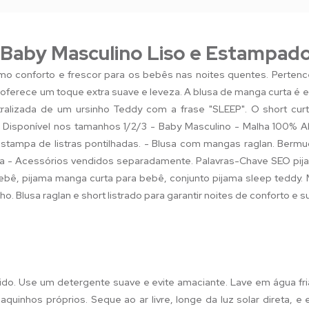
 Baby Masculino Liso e Estampad
ximo conforto e frescor para os bebês nas noites quentes. Perte
ferece um toque extra suave e leveza. A blusa de manga curta é e
ralizada de um ursinho Teddy com a frase "SLEEP". O short curt
- Disponível nos tamanhos 1/2/3 - Baby Masculino - Malha 100%
ampa de listras pontilhadas. - Blusa com mangas raglan. Bermu
a - Acessórios vendidos separadamente. Palavras-Chave SEO pijam
bê, pijama manga curta para bebê, conjunto pijama sleep teddy.
Blusa raglan e short listrado para garantir noites de conforto e su
ido. Use um detergente suave e evite amaciante. Lave em água fri
quinhos próprios. Seque ao ar livre, longe da luz solar direta, e