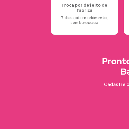
Troca por defeito de
fábrica
7 dias após recebimento,
sem burocracia
Pronto
B
Cadastre o 