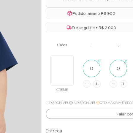
Pedido mínimo R$ 900
Frete grátis + R$ 2.000
1
2
CREME
DISPONÍVEL
INDISPONÍVEL
QTD MÁXIMA DISPO
Falar c