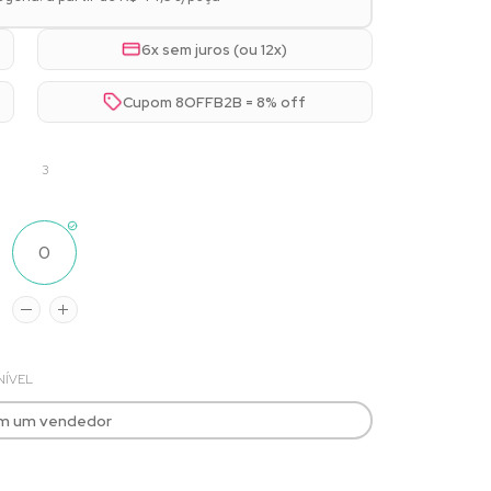
6x sem juros (ou 12x)
Cupom 8OFFB2B = 8% off
3
NÍVEL
om um vendedor