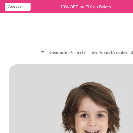
Acessar
10% OFF no PIX ou Boleto
Novidades
Pijama Feminino
Pijama Masculino
In