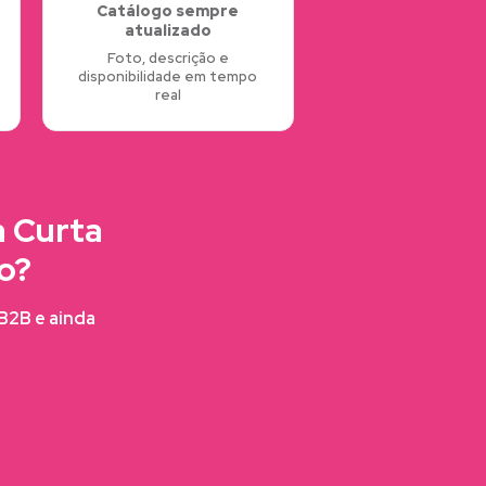
Catálogo sempre
atualizado
Foto, descrição e
disponibilidade em tempo
real
a Curta
o?
FB2B e ainda