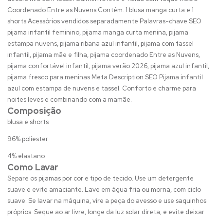
Coordenado Entre as Nuvens Contém: 1 blusa manga curta e 1
shorts Acessórios vendidos separadamente Palavras-chave SEO
pijama infantil feminino, pijama manga curta menina, pijama
estampa nuvens, pijama ribana azul infantil, pijama com tassel
infantil, pijama mãe e filha, pijama coordenado Entre as Nuvens,
pijama confortável infantil, pijama verão 2026, pijama azul infantil,
pijama fresco para meninas Meta Description SEO Pijama infantil
azul com estampa de nuvens e tassel. Conforto e charme para
noites leves e combinando com a mamãe.
Composição
blusa e shorts
96% poliester
4% elastano
Como Lavar
Separe os pijamas por cor e tipo de tecido. Use um detergente
suave e evite amaciante. Lave em água fria ou morna, com ciclo
suave. Se lavar na máquina, vire a peça do avesso e use saquinhos
próprios. Seque ao ar livre, longe da luz solar direta, e evite deixar