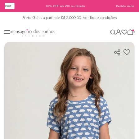
essar
10% OFF no PIX ou Boleto
Pedido mínimo d
Frete Grátis a partir de R$ 2.000,00: Verifique condições
0