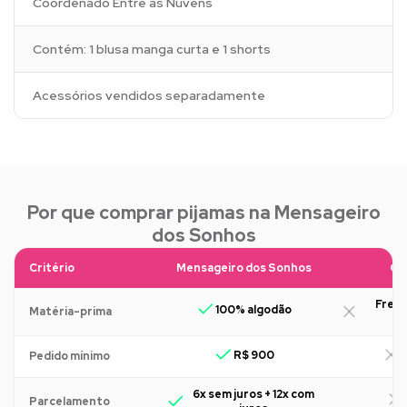
Coordenado Entre as Nuvens
Contém: 1 blusa manga curta e 1 shorts
Acessórios vendidos separadamente
Por que comprar pijamas na Mensageiro
dos Sonhos
Critério
Mensageiro dos Sonhos
Ou
Freq
100% algodão
Matéria-prima
R$ 900
R
Pedido mínimo
6x sem juros + 12x com
Parcelamento