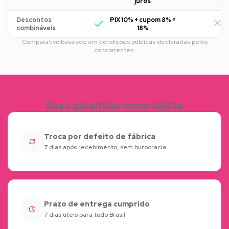
juros
Descontos
PIX 10% + cupom 8% =
R
combináveis
18%
Comparativo baseado em condições públicas declaradas pelos
concorrentes.
Suas garantias como lojista
Troca por defeito de fábrica
7 dias após recebimento, sem burocracia
Prazo de entrega cumprido
7 dias úteis para todo Brasil