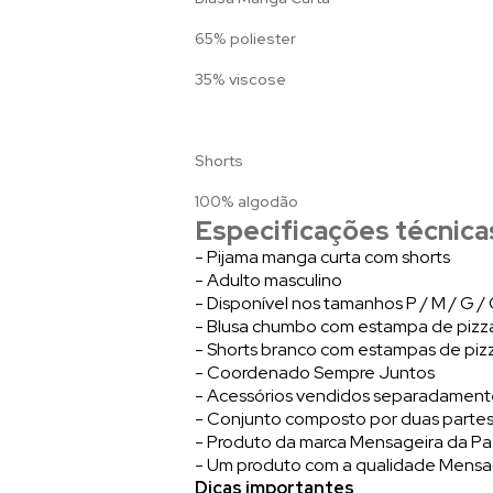
65% poliester
35% viscose
Shorts
100% algodão
Especificações técnica
- Pijama manga curta com shorts
- Adulto masculino
- Disponível nos tamanhos P / M / G 
- Blusa chumbo com estampa de pizz
- Shorts branco com estampas de piz
- Coordenado Sempre Juntos
- Acessórios vendidos separadamen
- Conjunto composto por duas partes:
- Produto da marca Mensageira da P
- Um produto com a qualidade Mensa
Dicas importantes