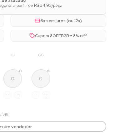
o de atacado
goria: a partir de R$ 34,93/peça
6x sem juros (ou 12x)
Cupom 8OFFB2B = 8% off
G
GG
NÍVEL
om um vendedor