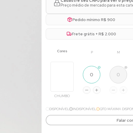
Cadastre seu CNPJ para ver o preç
Preço médio de mercado para esta cate
Pedido mínimo R$ 900
Frete grátis + R$ 2.000
P
M
CHUMBO
DISPONÍVEL
INDISPONÍVEL
QTD MÁXIMA DISPO
Falar c