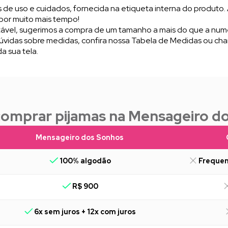
de uso e cuidados, fornecida na etiqueta interna do produto.
por muito mais tempo!
tável, sugerimos a compra de um tamanho a mais do que a nu
dúvidas sobre medidas, confira nossa Tabela de Medidas ou ch
a sua tela.
comprar pijamas na Mensageiro d
Mensageiro dos Sonhos
100% algodão
Frequen
R$ 900
6x sem juros + 12x com juros