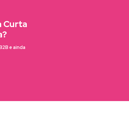
a Curta
a?
FB2B e ainda