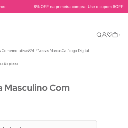
s
8% OFF na primeira compra. Use o cupom 8OFFB2B
0
s Comemorativas
SALE
Nossas Marcas
Catálogo Digital
pa De pizza
a Masculino Com