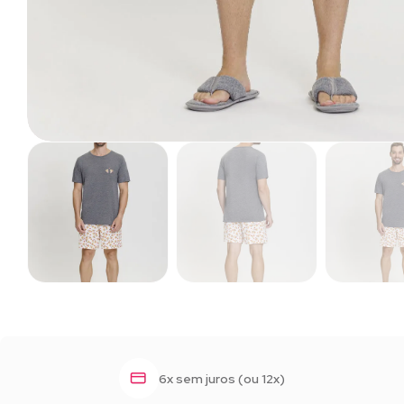
6x sem juros (ou 12x)