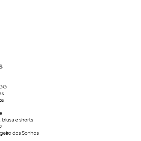
s
/ GG
as
za
te
 blusa e shorts
az
geiro dos Sonhos