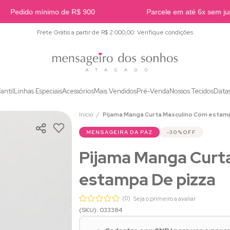
Pedido mínimo de R$ 900
Parcele em até 6x sem juro
Frete Grátis a partir de R$ 2.000,00: Verifique condições
fantil
Linhas Especiais
Acessórios
Mais Vendidos
Pré-Venda
Nossos Tecidos
Data
Início
Pijama Manga Curta Masculino Com estam
MENSAGEIRA DA PAZ
30%
OFF
Pijama Manga Curt
estampa De pizza
(0)
Seja o primeiro a avaliar
(SKU): 033384