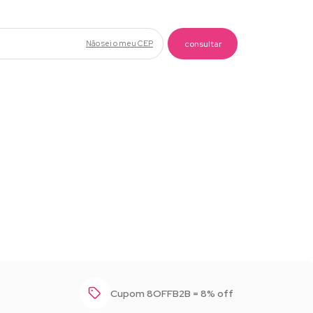
Não sei o meu CEP
Baixar foto
Cupom 8OFFB2B = 8% off