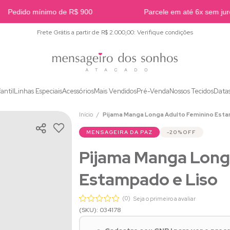
Pedido mínimo de R$ 900
Parcele em até 6x sem juros
Frete Grátis a partir de R$ 2.000,00: Verifique condições
fantil
Linhas Especiais
Acessórios
Mais Vendidos
Pré-Venda
Nossos Tecidos
Data
Início
Pijama Manga Longa Adulto Feminino Esta
MENSAGEIRA DA PAZ
20%
OFF
Pijama Manga Long
Estampado e Liso
(0)
Seja o primeiro a avaliar
(SKU): 034178