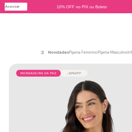
Acessar
10% OFF no PIX ou Boleto
Novidades
Pijama Feminino
Pijama Masculino
In
MENSAGEIRA DA PAZ
20%
OFF