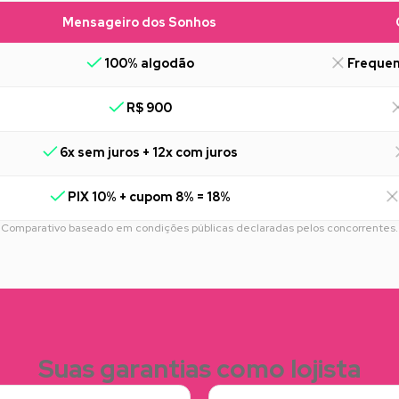
Mensageiro dos Sonhos
100% algodão
Frequen
R$ 900
6x sem juros + 12x com juros
PIX 10% + cupom 8% = 18%
Comparativo baseado em condições públicas declaradas pelos concorrentes.
Suas garantias como lojista