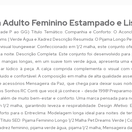
 Adulto Feminino Estampado e Li
rade P ao GG) Título Temático: Companhia e Conforto: O Acon
ams | Verde Água e Xadrez Descrição Resumida: O Pijama Longo Pe
visual loungewear. Confeccionado em 1/2 malha, este conjunto ofe
 a noite. Descrição Completa: Este conjunto foi desenvolvido par
e mangas longas, em um suave tom verde água, apresenta uma 
ar lúdico à peça. A calça comprida complementa o visual com
uido e confortável. A composição em malha de alta qualidade asse
 e acessórios Mensageira da Paz, que chega para deixar suas noite
 Sonhos RC Conti que você já conhece - desde 1998! Preparamos
, além de muito bem-estar e conforto. Uma marca pensada para n
1/2 malha, garantindo leveza e respirabilidade. Design Afetivo: 
rto para o Entreclima: Modelagem longa ideal para noites de te
Título SEO: Pijama Feminino Longo 1/2 Malha Pet Dreams Verde | 
adrez feminino, pijama verde água, pijama 1/2 malha, Mensageira da