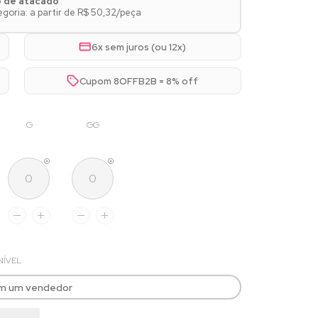
o de atacado
oria: a partir de R$ 50,32/peça
6x sem juros (ou 12x)
Cupom 8OFFB2B = 8% off
G
GG
NÍVEL
om um vendedor