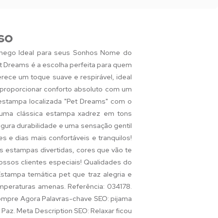
so
chego Ideal para seus Sonhos Nome do
t Dreams é a escolha perfeita para quem
rece um toque suave e respirável, ideal
a proporcionar conforto absoluto com um
estampa localizada "Pet Dreams" com o
 uma clássica estampa xadrez em tons
gura durabilidade e uma sensação gentil
s e dias mais confortáveis e tranquilos!
 estampas divertidas, cores que vão te
ossos clientes especiais! Qualidades do
Estampa temática pet que traz alegria e
mperaturas amenas. Referência: 034178.
Compre Agora Palavras-chave SEO: pijama
 Paz. Meta Description SEO: Relaxar ficou