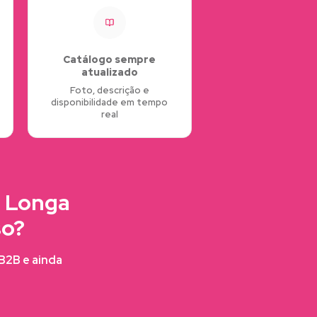
Catálogo sempre
atualizado
Foto, descrição e
disponibilidade em tempo
real
a Longa
so?
FB2B e ainda