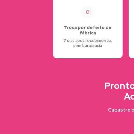
Troca por defeito de
fábrica
7 dias após recebimento,
sem burocracia
Pronto
Ad
Cadastre o 