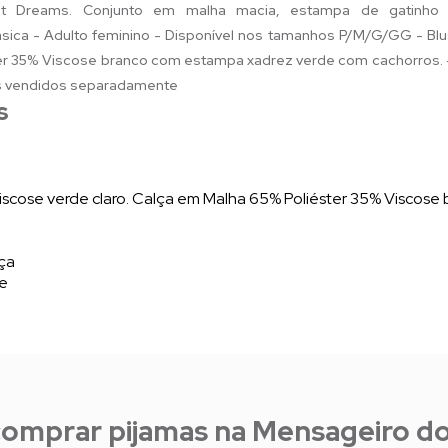
 Dreams. Conjunto em malha macia, estampa de gatinho e 
ásica - Adulto feminino - Disponível nos tamanhos P/M/G/GG - Bl
ter 35% Viscose branco com estampa xadrez verde com cachorros.
os vendidos separadamente
s
iscose verde claro. Calça em Malha 65% Poliéster 35% Viscos
lça
te
comprar pijamas na Mensageiro d