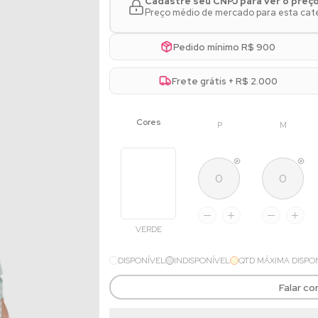
Cadastre seu CNPJ para ver o preç
Preço médio de mercado para esta categ
Pedido mínimo R$ 900
Frete grátis + R$ 2.000
P
M
VERDE
DISPONÍVEL
INDISPONÍVEL
QTD MÁXIMA DISPO
Falar c