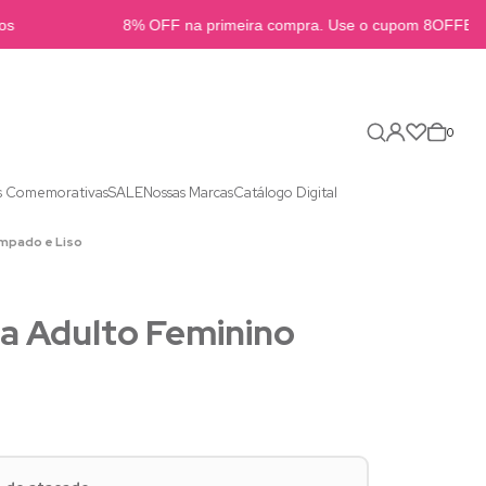
8% OFF na primeira compra. Use o cupom 8OFFB2B
0
s Comemorativas
SALE
Nossas Marcas
Catálogo Digital
mpado e Liso
a Adulto Feminino