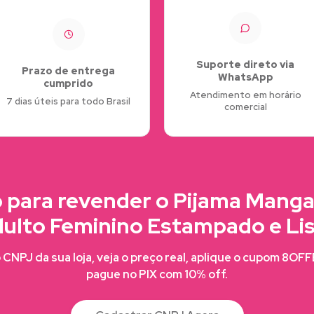
Suporte direto via
Prazo de entrega
WhatsApp
cumprido
Atendimento em horário
7 dias úteis para todo Brasil
comercial
 para revender o Pijama Mang
ulto Feminino Estampado e Li
CNPJ da sua loja, veja o preço real, aplique o cupom 8OF
pague no PIX com 10% off.