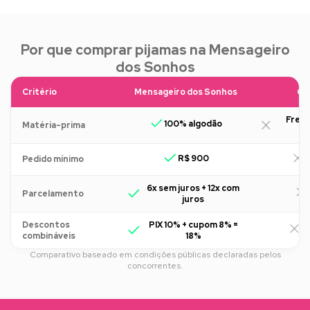
Por que comprar pijamas na Mensageiro
dos Sonhos
Critério
Mensageiro dos Sonhos
Ou
Freq
100% algodão
Matéria-prima
R$ 900
R
Pedido mínimo
6x sem juros + 12x com
Parcelamento
juros
Descontos
PIX 10% + cupom 8% =
R
combináveis
18%
Comparativo baseado em condições públicas declaradas pelos
concorrentes.