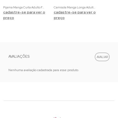
Pijama Manga Curta Adulto Feminino Estampado e Liso
Camisola Manga Longa Adulto Feminino Estampado
cadastre-se para ver o
cadastre-se para ver o
preço
preço
AVALIAÇÕES
Nenhuma avaliação cadastrada para esse produto.