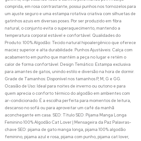
comprida, em rosa contrastante, possui punhos nos tornozelos para
um ajuste seguro e uma estampa rotativa criativa com silhuetas de
gatinhos azuis em diversas poses. Por ser produzido em fibra
natural, o conjunto evita o superaquecimento, mantendo a
temperatura corporal estável e confortável. Qualidades do
Produto: 100% Algodão: Tecido natural hipoalergênico que oferece
maciez superior e alta durabilidade. Punhos Ajustáveis: Calça com
acabamento em punho que mantém a peça no lugar e retém o
calor de forma confortável. Design Temático: Estampa exclusiva
para amantes de gatos, unindo estilo e diversão na hora de dormir.
Grade de Tamanhos: Disponível nos tamanhos P, M, G e GG.
Ocasião de Uso: Ideal para noites de inverno ou outono e para
quem aprecia o conforto térmico do algodão em ambientes com
ar-condicionado. É a escolha perfeita para momentos de leitura,
descanso no sofá ou para aproveitar um café da manhã
aconchegante em casa. SEO: Título SEO: Pijama Manga Longa
Feminino 100% Algodão Cat Lover | Mensageira da Paz Palavras-
chave SEO: pijama de gato manga longa, pijama 100% algodão
feminino, pijama azul e rosa, pijama com punho, pijama cat lover,