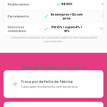
R$ 900
R
Pedido mínimo
6x sem juros + 12x com
Parcelamento
juros
Descontos
PIX 10% + cupom 8% =
R
combináveis
18%
Comparativo baseado em condições públicas declaradas pelos
concorrentes.
Suas garantias como lojista
Troca por defeito de fábrica
7 dias após recebimento, sem burocracia