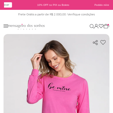
cessar
10% OFF no PIX ou Boleto
Pedido mínimo 
Frete Grátis a partir de R$ 2.000,00: Verifique condições
0