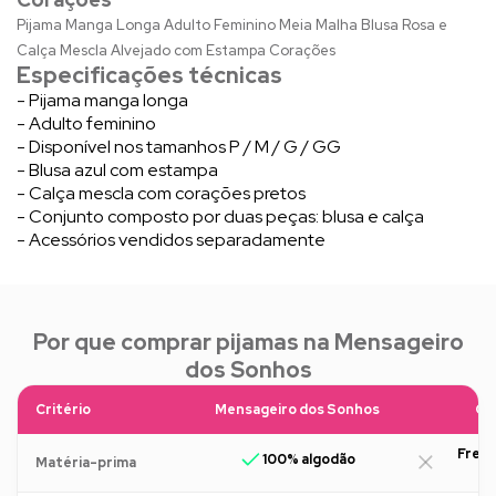
Pijama Manga Longa Adulto Feminino Meia Malha Blusa Rosa e
Calça Mescla Alvejado com Estampa Corações
Especificações técnicas
- Pijama manga longa
- Adulto feminino
- Disponível nos tamanhos P / M / G / GG
- Blusa azul com estampa
- Calça mescla com corações pretos
- Conjunto composto por duas peças: blusa e calça
- Acessórios vendidos separadamente
Por que comprar pijamas na Mensageiro
dos Sonhos
Critério
Mensageiro dos Sonhos
Ou
Freq
100% algodão
Matéria-prima