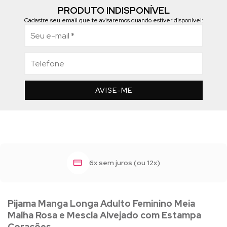
PRODUTO INDISPONÍVEL
Cadastre seu email que te avisaremos quando estiver disponível:
AVISE-ME
x)
Frete grátis + R$ 
Pijama Manga Longa Adulto Feminino Meia
Malha Rosa e Mescla Alvejado com Estampa
Corações