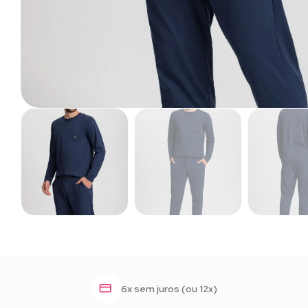
6x sem juros (ou 12x)