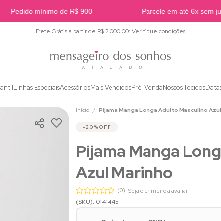
Pedido mínimo de R$ 900
Parcele em até 6x sem juro
Frete Grátis a partir de R$ 2.000,00: Verifique condições
fantil
Linhas Especiais
Acessórios
Mais Vendidos
Pré-Venda
Nossos Tecidos
Data
Início
Pijama Manga Longa Adulto Masculino Azul
20%
OFF
Pijama Manga Long
Azul Marinho
(0)
Seja o primeiro a avaliar
(SKU): 0141445