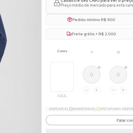
Cadastre seu CNPJ para ver o preç
Preço médio de mercado para esta cate
Pedido mínimo R$ 900
Frete grátis + R$ 2.000
P
M
AZUL
DISPONÍVEL
INDISPONÍVEL
QTD MÁXIMA DISPO
Falar c