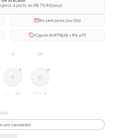
o de atacado
goria: a partir de R$ 79,84/peça
6x sem juros (ou 12x)
Cupom 8OFFB2B = 8% off
G
GG
NÍVEL
om um vendedor