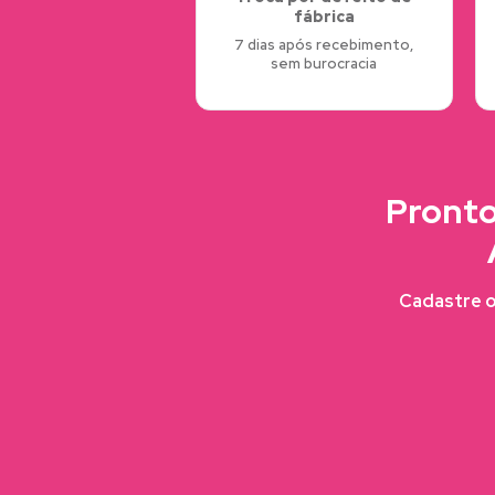
fábrica
7 dias após recebimento,
sem burocracia
Pronto
Cadastre o 