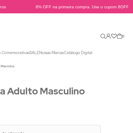
s
8% OFF na primeira compra. Use o cupom 8OFFB2B
0
s Comemorativas
SALE
Nossas Marcas
Catálogo Digital
 Marinho
a Adulto Masculino