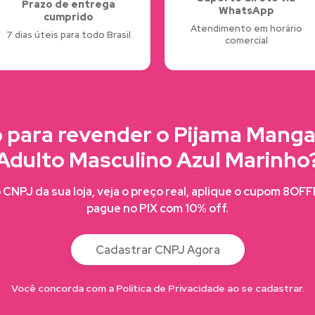
Prazo de entrega
WhatsApp
cumprido
Atendimento em horário
7 dias úteis para todo Brasil
comercial
 para revender o Pijama Mang
Adulto Masculino Azul Marinho
CNPJ da sua loja, veja o preço real, aplique o cupom 8OF
pague no PIX com 10% off.
Cadastrar CNPJ Agora
Você concorda com a Política de Privacidade ao se cadastrar.