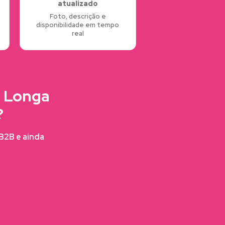
atualizado
Foto, descrição e
disponibilidade em tempo
real
a Longa
?
FB2B e ainda