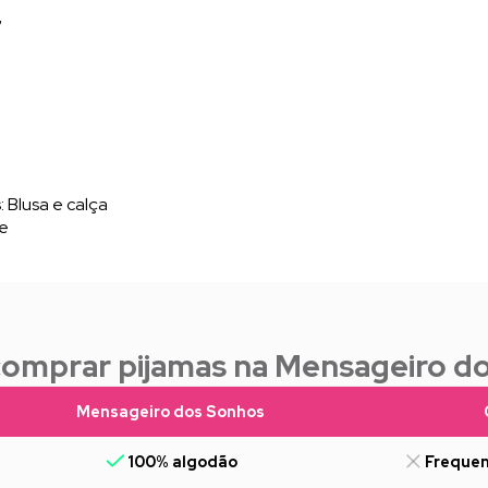
G
 Blusa e calça
te
comprar pijamas na Mensageiro d
Mensageiro dos Sonhos
100% algodão
Frequen