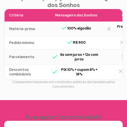
dos Sonhos
Critério
Mensageiro dos Sonhos
Ou
Freq
100% algodão
Matéria-prima
R$ 900
R
Pedido mínimo
6x sem juros + 12x com
Parcelamento
juros
Descontos
PIX 10% + cupom 8% =
R
combináveis
18%
Comparativo baseado em condições públicas declaradas pelos
concorrentes.
Suas garantias como lojista