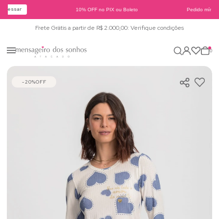
Acessar
10% OFF no PIX ou Boleto
Pedido mínimo
Frete Grátis a partir de R$ 2.000,00: Verifique condições
0
20%
OFF