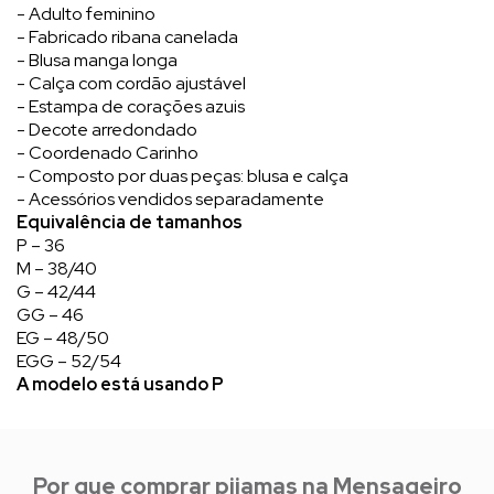
- Adulto feminino
- Fabricado ribana canelada
- Blusa manga longa
- Calça com cordão ajustável
- Estampa de corações azuis
- Decote arredondado
- Coordenado Carinho
- Composto por duas peças: blusa e calça
- Acessórios vendidos separadamente
Equivalência de tamanhos
P – 36
M – 38/40
G – 42/44
GG – 46
EG – 48/50
EGG – 52/54
A modelo está usando P
Por que comprar pijamas na Mensageiro