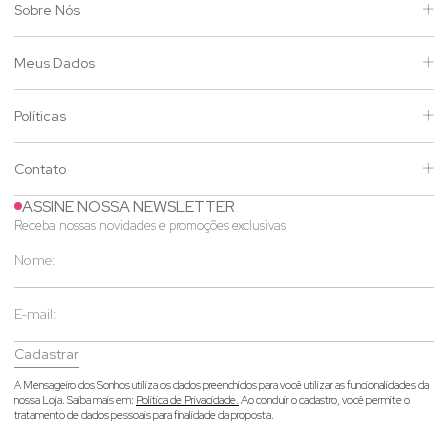
Sobre Nós
Meus Dados
Políticas
Contato
ASSINE NOSSA NEWSLETTER
Receba nossas novidades e promoções exclusivas
Cadastrar
A Mensageiro dos Sonhos utiliza os dados preenchidos para você utilizar as funcionalidades da
nossa Loja. Saiba mais em:
Política de Privacidade.
Ao concluir o cadastro, você permite o
tratamento de dados pessoais para finalidade da proposta.